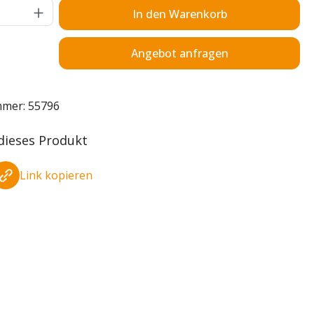
Anzahl: Gib den gewünschten Wert ein o
In den Warenkorb
Angebot anfragen
mmer:
55796
 dieses Produkt
Link kopieren