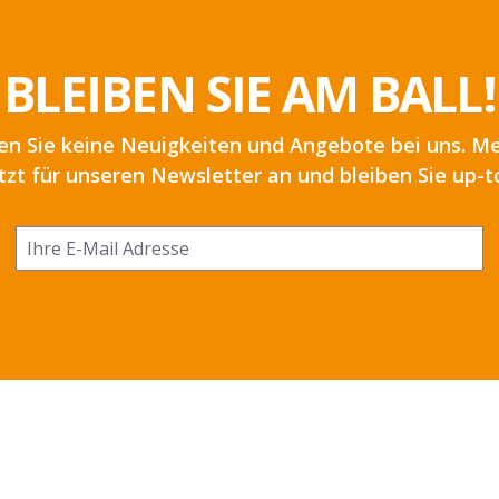
BLEIBEN SIE AM BALL!
en Sie keine Neuigkeiten und Angebote bei uns. Me
etzt für unseren Newsletter an und bleiben Sie up-t
Ich habe die
Datenschutzbestimmungen
zur
Kenntnis genommen und die
AGB
gelesen und bin
mit ihnen einverstanden.
*