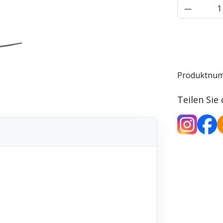
Produkt 
Produktnu
Teilen Sie