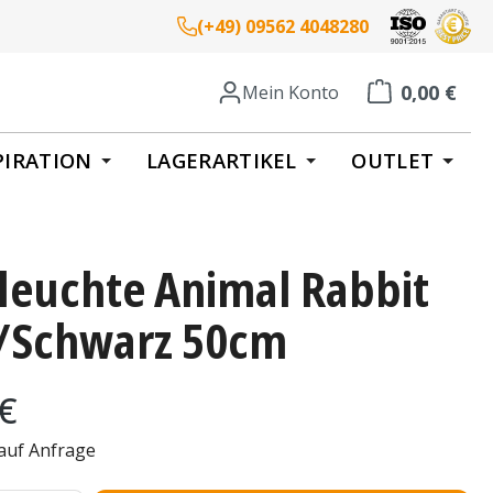
(+49) 09562 4048280
0,00 €
Mein Konto
Warenkorb enth
PIRATION
LAGERARTIKEL
OUTLET
hleuchte Animal Rabbit
/Schwarz 50cm
eis:
 €
 auf Anfrage