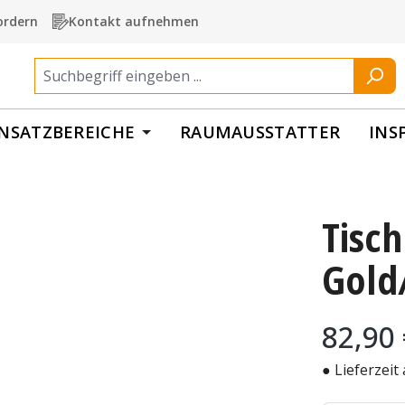
ordern
Kontakt aufnehmen
INSATZBEREICHE
RAUMAUSSTATTER
INS
Tisc
Gold
Regulärer Pr
82,90
● Lieferzeit