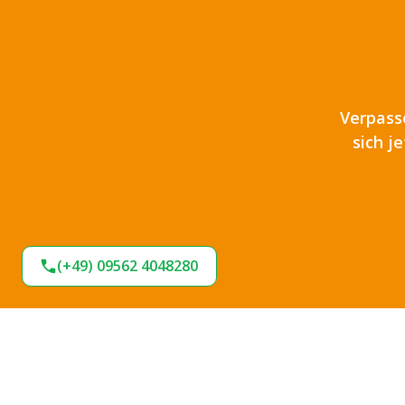
Verpass
sich j
(+49) 09562 4048280