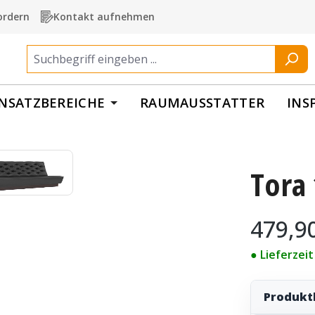
ordern
Kontakt aufnehmen
INSATZBEREICHE
RAUMAUSSTATTER
INS
Tora 
Regulärer Pr
479,9
● Lieferzei
Produkt