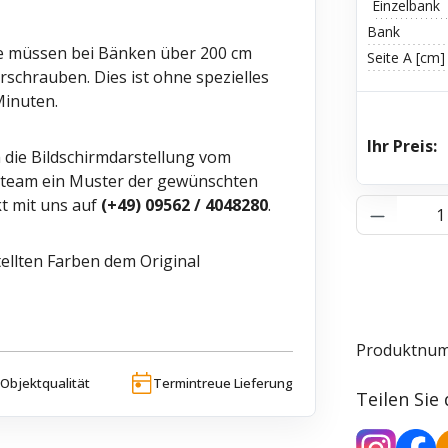
Einzelbank
Bank
Sie müssen bei Bänken über 200 cm
Seite A [cm]
rschrauben. Dies ist ohne spezielles
Minuten.
Ihr Preis:
h die Bildschirmdarstellung vom
ceteam ein Muster der gewünschten
t mit uns auf
(+49) 09562 / 4048280
.
Produkt 
ellten Farben dem Original
Produktnu
Objektqualität
Termintreue Lieferung
Teilen Sie