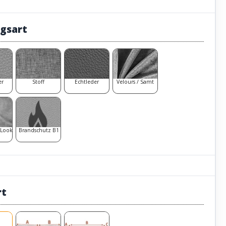
gsart
er
Stoff
Echtleder
Velours / Samt
 Look
Brandschutz B1
rt