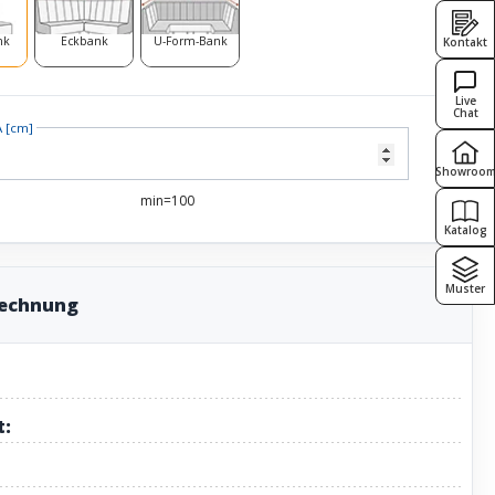
nk
Eckbank
U-Form-Bank
Kontakt
Live
Chat
A [cm]
Showroo
min=100
Katalog
Muster
rechnung
t: