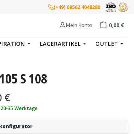
(+49) 09562 4048280
0,00 €
Mein Konto
Warenkorb enth
PIRATION
LAGERARTIKEL
OUTLET
105 S 108
eis:
0 €
t 20-35 Werktage
konfigurator