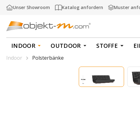
m Hauptinhalt springen
Zur Suche springen
Zur Hauptnavigation springen
Unser Showroom
Katalog anfordern
Muster anf
INDOOR
OUTDOOR
STOFFE
E
Indoor
Polsterbänke
Bildergalerie überspringen