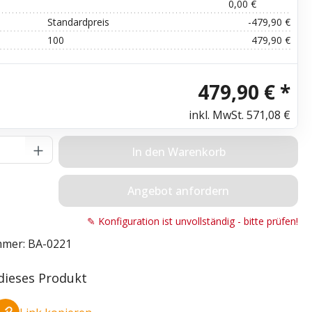
0,00 €
Standardpreis
-479,90 €
100
479,90 €
479,90 € *
inkl. MwSt.
571,08 €
Anzahl: Gib den gewünschten Wert ein o
In den Warenkorb
Angebot anfordern
✎ Konfiguration ist unvollständig - bitte prüfen!
mmer:
BA-0221
 dieses Produkt