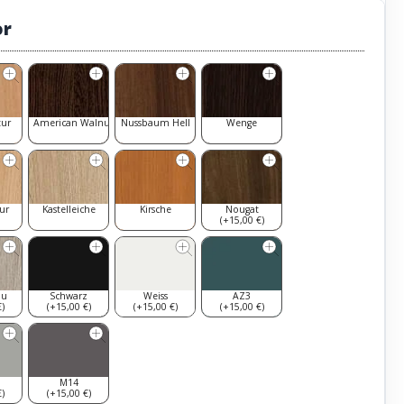
or
tur
American Walnut
Nussbaum Hell
Wenge
ur
Kastelleiche
Kirsche
Nougat
(+15,00 €)
au
Schwarz
Weiss
AZ3
)
(+15,00 €)
(+15,00 €)
(+15,00 €)
M14
)
(+15,00 €)