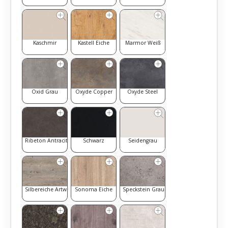
Kaschmir
Kastell Eiche
Marmor Weiß
Oxid Grau
Oxyde Copper
Oxyde Steel
Ribeton Antracite
Schwarz
Seidengrau
Silbereiche Artwood
Sonoma Eiche
Speckstein Grau