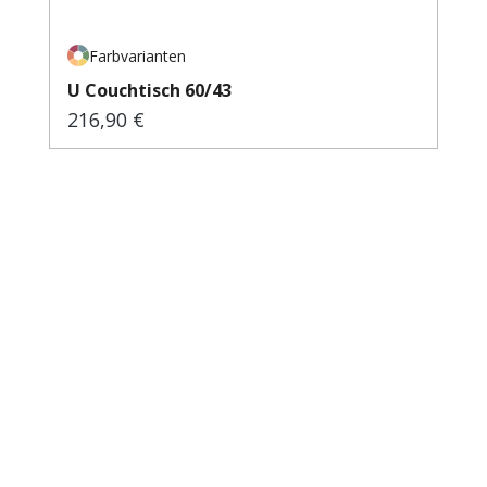
Farbvarianten
U Couchtisch 60/43
216,90 €
Regulärer Preis: