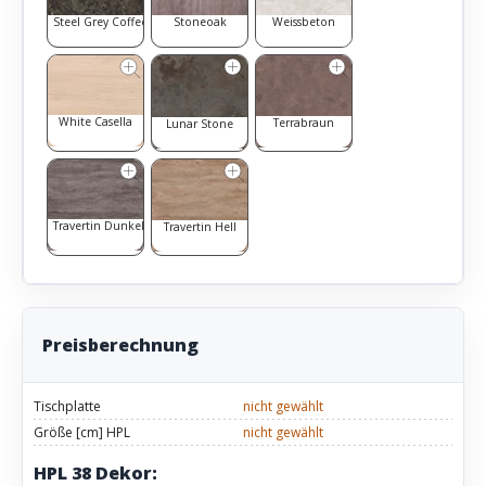
Steel Grey Coffee
Stoneoak
Weissbeton
White Casella
Terrabraun
Lunar Stone
Travertin Dunkel
Travertin Hell
Preisberechnung
Tischplatte
nicht gewählt
Größe [cm] HPL
nicht gewählt
HPL 38 Dekor: