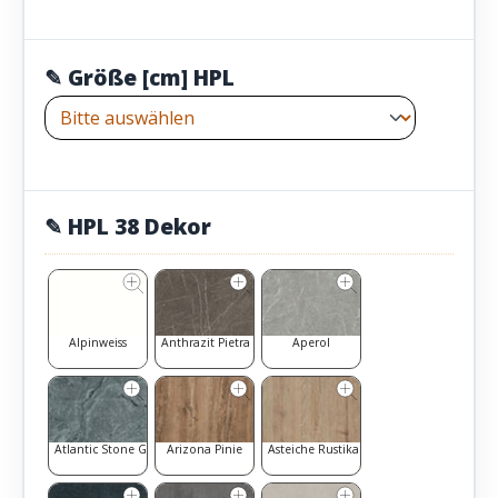
✎ Größe [cm] HPL
✎ HPL 38 Dekor
Alpinweiss
Anthrazit Pietra Grigia
Aperol
Atlantic Stone Graphit
Arizona Pinie
Asteiche Rustikal