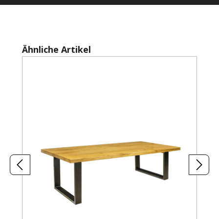
Produktgalerie überspringen
Ähnliche Artikel