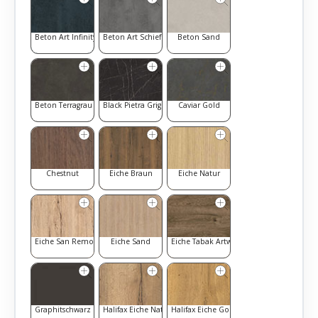
Beton Art Infinity
Beton Art Schiefer
Beton Sand
Beton Terragrau
Black Pietra Grigia
Caviar Gold
Chestnut
Eiche Braun
Eiche Natur
Eiche San Remo
Eiche Sand
Eiche Tabak Artwood
Graphitschwarz
Halifax Eiche Natur
Halifax Eiche Goldbraun