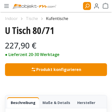
Zum Hauptinhalt springen
Ware
Indoor
Tische
Kufentische
U Tisch 80/71
Bildergalerie überspringen
Regulärer Preis:
227,90 €
● Lieferzeit 20-30 Werktage
Produkt konfigurieren
Beschreibung
Maße & Details
Hersteller