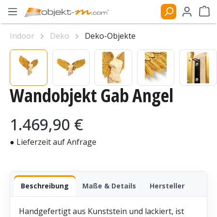
Zum Hauptinhalt springen
Ware
Bildergalerie überspringen
Indoor
Deko
Deko-Objekte
Wandobjekt Gab Angel
Regulärer Preis:
1.469,90 €
● Lieferzeit auf Anfrage
Beschreibung
Maße & Details
Hersteller
Handgefertigt aus Kunststein und lackiert, ist