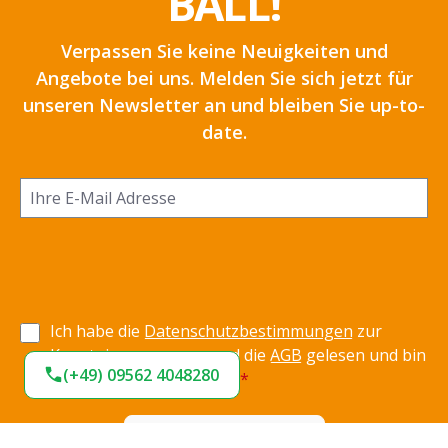
BALL!
Verpassen Sie keine Neuigkeiten und
Angebote bei uns. Melden Sie sich jetzt für
unseren Newsletter an und bleiben Sie up-to-
date.
Ich habe die
Datenschutzbestimmungen
zur
Kenntnis genommen und die
AGB
gelesen und bin
(+49) 09562 4048280
mit ihnen einverstanden.
*
Jetzt anmelden