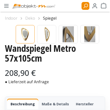
Zum Hauptinhalt springen
Ware
Indoor
Deko
Spiegel
Bildergalerie überspringen
Wandspiegel Metro
57x105cm
Regulärer Preis:
208,90 €
● Lieferzeit auf Anfrage
Beschreibung
Maße & Details
Hersteller