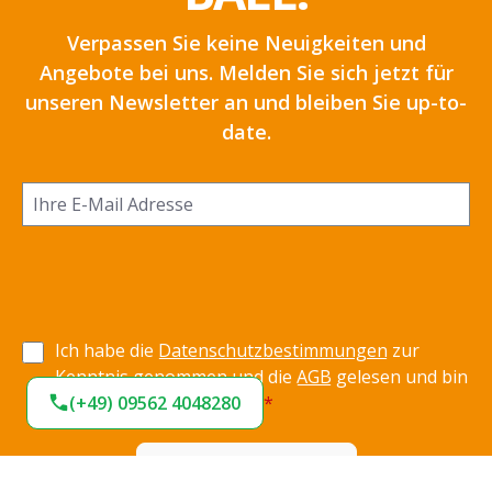
Verpassen Sie keine Neuigkeiten und
Angebote bei uns. Melden Sie sich jetzt für
unseren Newsletter an und bleiben Sie up-to-
date.
Ich habe die
Datenschutzbestimmungen
zur
Kenntnis genommen und die
AGB
gelesen und bin
(+49) 09562 4048280
mit ihnen einverstanden.
*
Jetzt anmelden