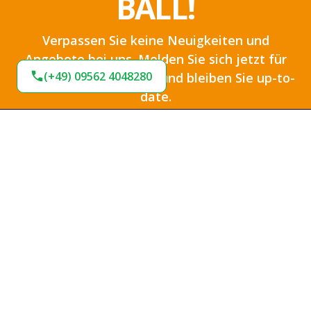
BALL!
Verpassen Sie keine Neuigkeiten und
Angebote bei uns. Melden Sie sich jetzt für
(+49) 09562 4048280
unseren Newsletter an und bleiben Sie up-to-
date.
Ich habe die
Datenschutzbestimmungen
zur
Kenntnis genommen und die
AGB
gelesen und bin
mit ihnen einverstanden.
*
Jetzt anmelden