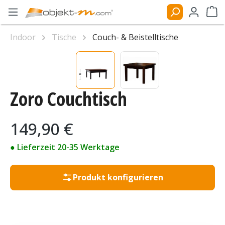
Zum Hauptinhalt springen
Ware
Indoor
Tische
Couch- & Beistelltische
Bildergalerie überspringen
Zoro Couchtisch
Regulärer Preis:
149,90 €
● Lieferzeit 20-35 Werktage
Produkt konfigurieren