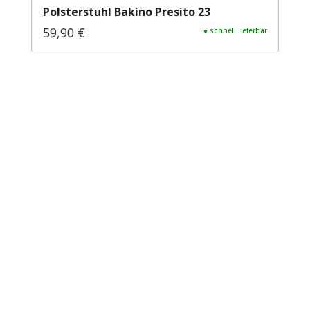
Polsterstuhl Bakino Presito 23
59,90 €
Regulärer Preis:
● schnell lieferbar