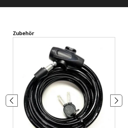
Produktgalerie überspringen
Zubehör