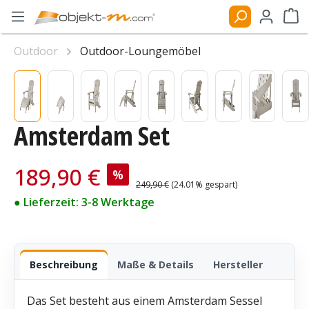
Zum Hauptinhalt springen
Ware
Outdoor
Outdoor-Loungemöbel
Bildergalerie überspringen
Amsterdam Set
Verkaufspreis:
189,90 €
%
Regulärer Preis:
249,90 €
(24.01% gespart)
● Lieferzeit: 3-8 Werktage
Beschreibung
Maße & Details
Hersteller
Das Set besteht aus einem Amsterdam Sessel