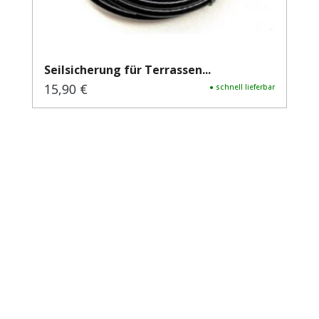
Seilsicherung für Terrassen...
15,90 €
Regulärer Preis:
● schnell lieferbar