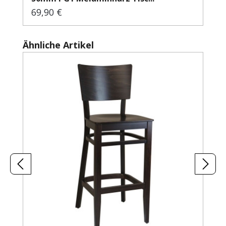
69,90 €
Regulärer Preis:
Produktgalerie überspringen
Ähnliche Artikel