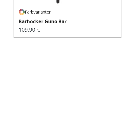
Farbvarianten
Barhocker Guno Bar
109,90 €
Regulärer Preis: