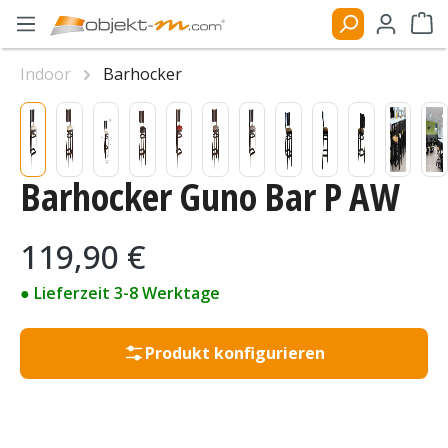
Zum Hauptinhalt springen
Ware
Indoor
Barhocker
Bildergalerie überspringen
Barhocker Guno Bar P AW
Regulärer Preis:
119,90 €
● Lieferzeit 3-8 Werktage
Produkt konfigurieren