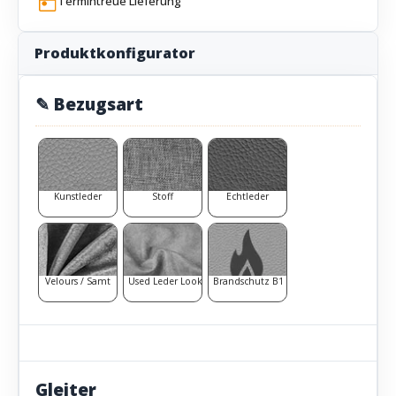
Termintreue Lieferung
Produktkonfigurator
✎ Bezugsart
Kunstleder
Stoff
Echtleder
Velours / Samt
Used Leder Look
Brandschutz B1
Gleiter