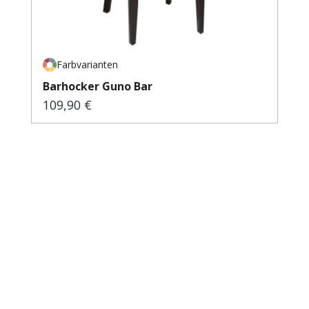
Farbvarianten
Barhocker Guno Bar
109,90 €
Regulärer Preis: