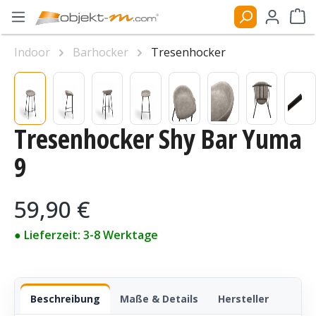
Zum Hauptinhalt springen
Ware
Indoor
Barhocker
Tresenhocker
Bildergalerie überspringen
Tresenhocker Shy Bar Yuma
9
Regulärer Preis:
59,90 €
● Lieferzeit: 3-8 Werktage
Beschreibung
Maße & Details
Hersteller