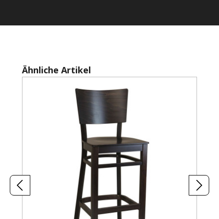
Produktgalerie überspringen
Ähnliche Artikel