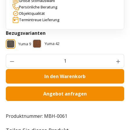
Große Stoffauswahl
Persönliche Beratung
Objektqualität
Termintreue Lieferung
auswählen
Bezugsvarianten
Yuma 42
Yuma 9
Produkt Anzahl: Gib den gewünschten Wer
In den Warenkorb
Angebot anfragen
Produktnummer:
MBH-0061