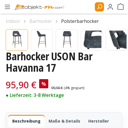
Zum Hauptinhalt springen
Ware
Indoor
Barhocker
Polsterbarhocker
Bildergalerie überspringen
Barhocker USON Bar
Havanna 17
Verkaufspreis:
95,90 €
%
Regulärer Preis:
99,90 €
(4% gespart)
● Lieferzeit: 3-8 Werktage
Beschreibung
Maße & Details
Hersteller