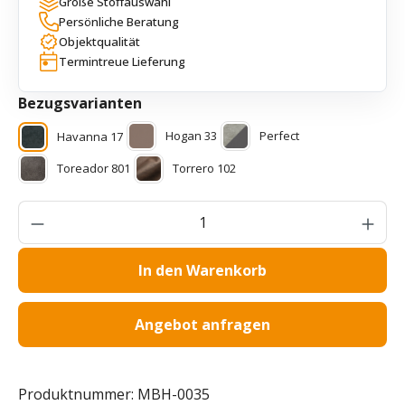
Große Stoffauswahl
Persönliche Beratung
Objektqualität
Termintreue Lieferung
auswählen
Bezugsvarianten
Hogan 33
Perfect
Havanna 17
Toreador 801
Torrero 102
Produkt Anzahl: Gib den gewünschten Wer
In den Warenkorb
Angebot anfragen
Produktnummer:
MBH-0035