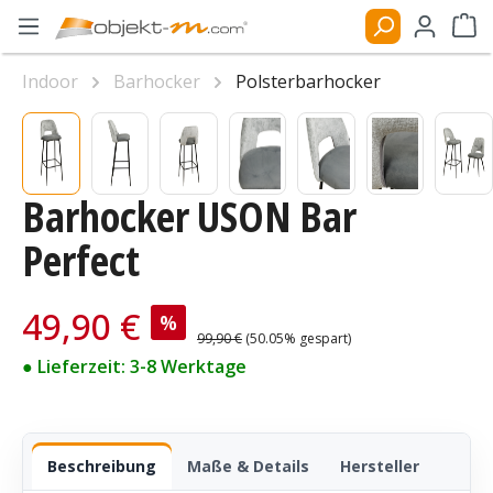
Zum Hauptinhalt springen
Ware
Indoor
Barhocker
Polsterbarhocker
Bildergalerie überspringen
Barhocker USON Bar
Perfect
Verkaufspreis:
49,90 €
%
Regulärer Preis:
99,90 €
(50.05% gespart)
● Lieferzeit: 3-8 Werktage
Beschreibung
Maße & Details
Hersteller