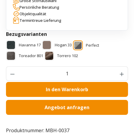
Große Stoffauswahl
Persönliche Beratung
Objektqualität
Termintreue Lieferung
auswählen
Bezugsvarianten
Havanna 17
Hogan 33
Perfect
Toreador 801
Torrero 102
Produkt Anzahl: Gib den gewünschten Wer
In den Warenkorb
Angebot anfragen
Produktnummer:
MBH-0037