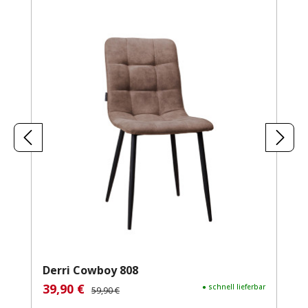
Derri Cowboy 808
39,90 €
Verkaufspreis:
Regulärer Preis:
● schnell lieferbar
59,90 €