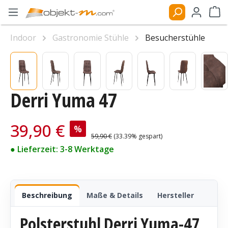
Zum Hauptinhalt springen
Ware
Indoor
Gastronomie Stühle
Besucherstühle
Bildergalerie überspringen
Derri Yuma 47
Verkaufspreis:
39,90 €
%
Regulärer Preis:
59,90 €
(33.39% gespart)
● Lieferzeit: 3-8 Werktage
Beschreibung
Maße & Details
Hersteller
Polsterstuhl Derri Yuma-47