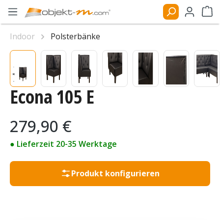
Zum Hauptinhalt springen
Ware
Indoor
Polsterbänke
Bildergalerie überspringen
Econa 105 E
Regulärer Preis:
279,90 €
● Lieferzeit 20-35 Werktage
Produkt konfigurieren