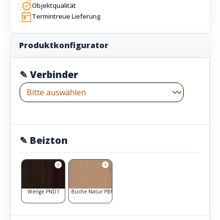
Objektqualität
Termintreue Lieferung
Produktkonfigurator
✎ Verbinder
✎ Beizton
Wenge PND1
Buche Natur PBN1