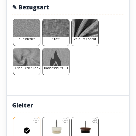
✎ Bezugsart
Kunstleder
Stoff
Velours / Samt
Used Leder Look
Brandschutz B1
Gleiter