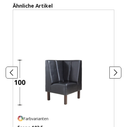
Produktgalerie überspringen
Ähnliche Artikel
Farbvarianten