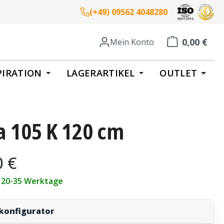
(+49) 09562 4048280
0,00 €
Mein Konto
Warenkorb enth
PIRATION
LAGERARTIKEL
OUTLET
a 105 K 120 cm
eis:
0 €
t 20-35 Werktage
konfigurator