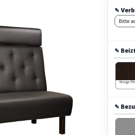
✎ Verb
✎ Beiz
Wenge PN
✎ Bezu