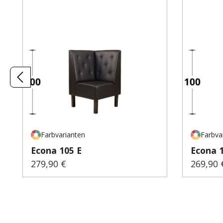
Farbvarianten
Farbva
Econa 105 E
Econa 
279,90 €
269,90 
Regulärer Preis:
Regulär