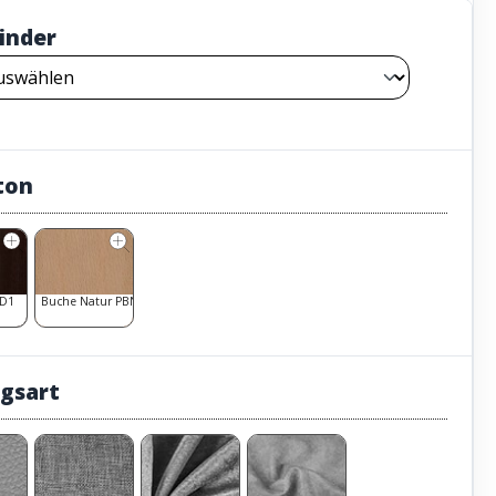
inder
ton
D1
Buche Natur PBN1
gsart