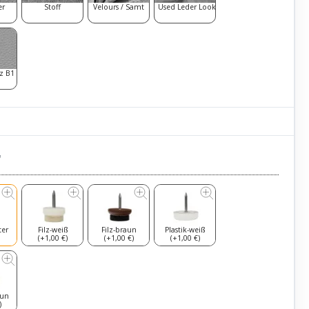
er
Stoff
Velours / Samt
Used Leder Look
z B1
r
ter
Filz-weiß
Filz-braun
Plastik-weiß
(+1,00 €)
(+1,00 €)
(+1,00 €)
aun
)