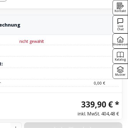
Kontakt
rechnung
Live
Chat
nicht gewählt
Showroo
Katalog
t:
Muster
r
0,00 €
339,90 € *
inkl. MwSt.
404,48 €
Anzahl: Gib den gewünschten Wert ein o