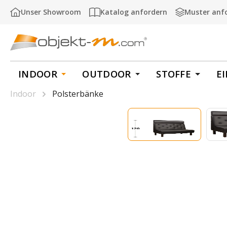
m Hauptinhalt springen
Zur Suche springen
Zur Hauptnavigation springen
Unser Showroom
Katalog anfordern
Muster anf
INDOOR
OUTDOOR
STOFFE
E
Indoor
Polsterbänke
Bildergalerie überspringen