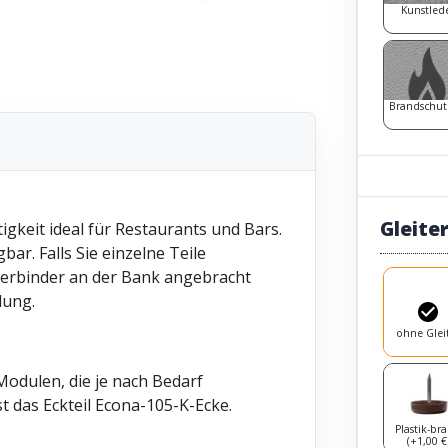
Kunstled
Brandschut
Gleite
igkeit ideal für Restaurants und Bars.
bar. Falls Sie einzelne Teile
verbinder an der Bank angebracht
lung.
ohne Glei
odulen, die je nach Bedarf
 das Eckteil Econa-105-K-Ecke.
Plastik-br
(+1,00 €