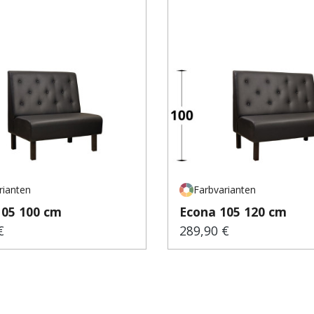
rianten
Farbvarianten
105 100 cm
Econa 105 120 cm
€
289,90 €
er Preis:
Regulärer Preis: