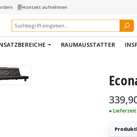
ordern
Kontakt aufnehmen
INSATZBEREICHE
RAUMAUSSTATTER
INS
Econ
Regulärer Pr
339,9
● Lieferzei
Produkt