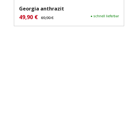
Georgia anthrazit
49,90 €
Verkaufspreis:
Regulärer Preis:
● schnell lieferbar
69,90 €