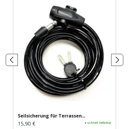
Seilsicherung für Terrassen...
15,90 €
Regulärer Preis:
● schnell lieferbar