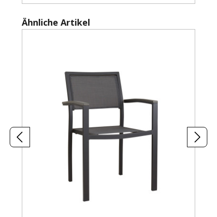
Produktgalerie überspringen
Ähnliche Artikel