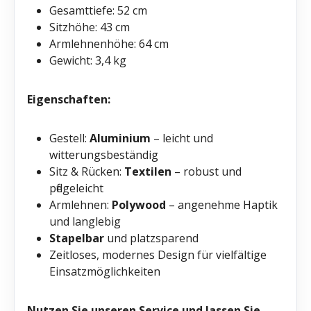
Gesamttiefe: 52 cm
Sitzhöhe: 43 cm
Armlehnenhöhe: 64 cm
Gewicht: 3,4 kg
Eigenschaften:
Gestell:
Aluminium
– leicht und
witterungsbeständig
Sitz & Rücken:
Textilen
– robust und
pflegeleicht
Armlehnen:
Polywood
– angenehme Haptik
und langlebig
Stapelbar
und platzsparend
Zeitloses, modernes Design für vielfältige
Einsatzmöglichkeiten
Nutzen Sie unseren Service und lassen Sie