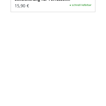
15,90 €
Regulärer Preis:
● schnell lieferbar