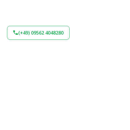
(+49) 09562 4048280
BLEIBEN SIE AM
BALL!
Verpassen Sie keine Neuigkeiten und