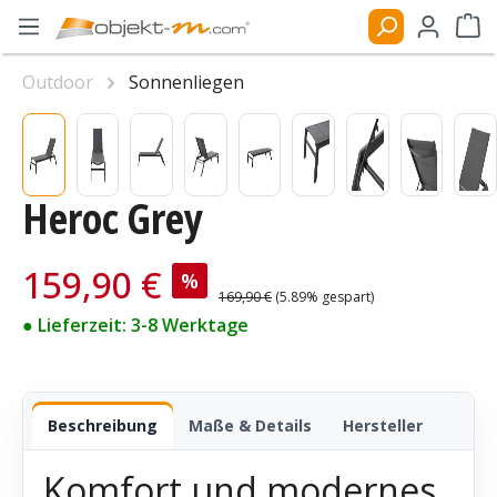
Zum Hauptinhalt springen
Ware
Outdoor
Sonnenliegen
Bildergalerie überspringen
Heroc Grey
Verkaufspreis:
159,90 €
%
Regulärer Preis:
169,90 €
(5.89% gespart)
● Lieferzeit: 3-8 Werktage
Beschreibung
Maße & Details
Hersteller
Komfort und modernes