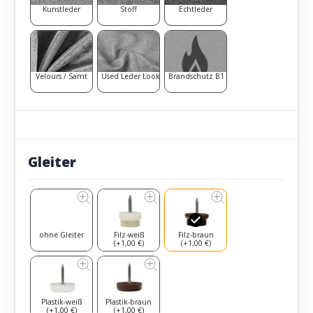
Kunstleder
Stoff
Echtleder
Velours / Samt
Used Leder Look
Brandschutz B1
Gleiter
ohne Gleiter
Filz-weiß
Filz-braun
(+1,00 €)
(+1,00 €)
Plastik-weiß
Plastik-braun
(+1,00 €)
(+1,00 €)