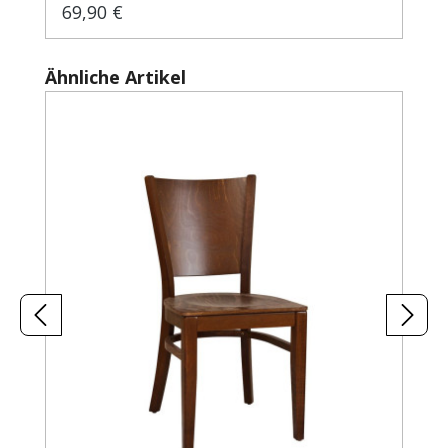
69,90 €
Regulärer Preis:
Produktgalerie überspringen
Ähnliche Artikel