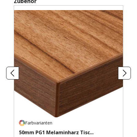
Produktgalerie überspringen
Zubehör
Farbvarianten
50mm PG1 Melaminharz Tisc...