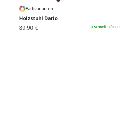
Farbvarianten
Holzstuhl Dario
89,90 €
Regulärer Preis:
● schnell lieferbar