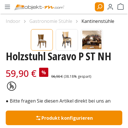
Zum Hauptinhalt springen
Ware
Indoor
Gastronomie Stühle
Kantinenstühle
Bildergalerie überspringen
Holzstuhl Saravo P ST NH
Verkaufspreis:
59,90 €
%
Regulärer Preis:
96,90 €
(38.18% gespart)
● Bitte fragen Sie diesen Artikel direkt bei uns an
Produkt konfigurieren