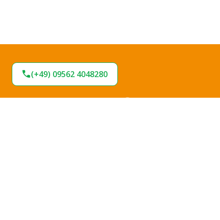
(+49) 09562 4048280
BLEIBEN SIE AM
BALL!
Verpassen Sie keine Neuigkeiten und
Angebote bei uns. Melden Sie sich jetzt für
unseren Newsletter an und bleiben Sie up-to-
date.