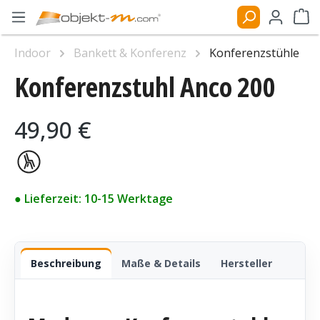
Zum Hauptinhalt springen
Ware
Indoor
Bankett & Konferenz
Konferenzstühle
Konferenzstuhl Anco 200
Bildergalerie überspringen
Regulärer Preis:
49,90 €
● Lieferzeit: 10-15 Werktage
Beschreibung
Maße & Details
Hersteller