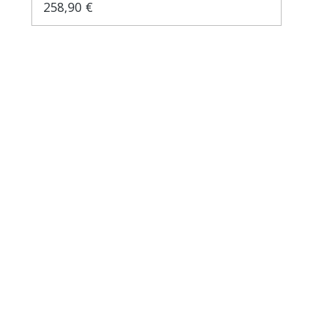
258,90 €
Regulärer Preis: