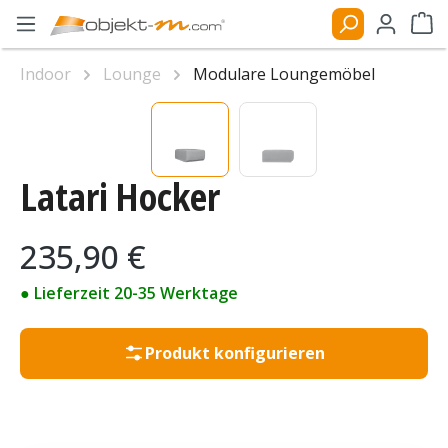
Zum Hauptinhalt springen
Ware
Indoor
Lounge
Modulare Loungemöbel
Bildergalerie überspringen
Latari Hocker
Regulärer Preis:
235,90 €
● Lieferzeit 20-35 Werktage
Produkt konfigurieren