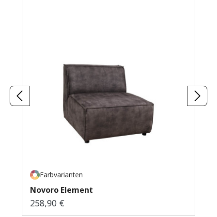
Farbvarianten
Novoro Element
258,90 €
Regulärer Preis: