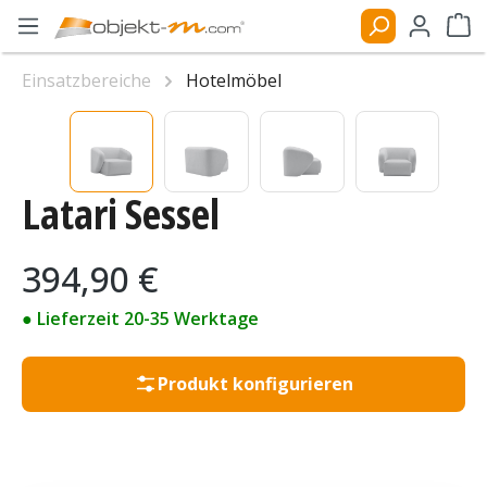
Zum Hauptinhalt springen
Ware
Einsatzbereiche
Hotelmöbel
Bildergalerie überspringen
Latari Sessel
Regulärer Preis:
394,90 €
● Lieferzeit 20-35 Werktage
Produkt konfigurieren