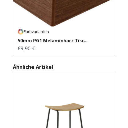
Farbvarianten
50mm PG1 Melaminharz Tisc...
69,90 €
Regulärer Preis:
Produktgalerie überspringen
Ähnliche Artikel