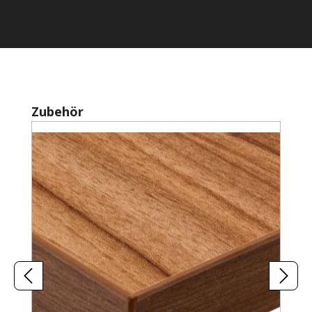
Produktgalerie überspringen
Zubehör