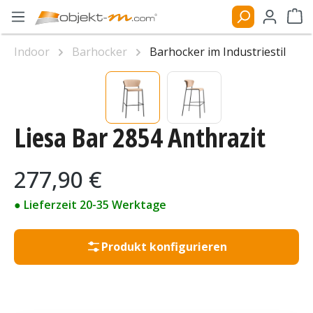
Zum Hauptinhalt springen
Ware
Indoor
Barhocker
Barhocker im Industriestil
Bildergalerie überspringen
Liesa Bar 2854 Anthrazit
Regulärer Preis:
277,90 €
● Lieferzeit 20-35 Werktage
Produkt konfigurieren