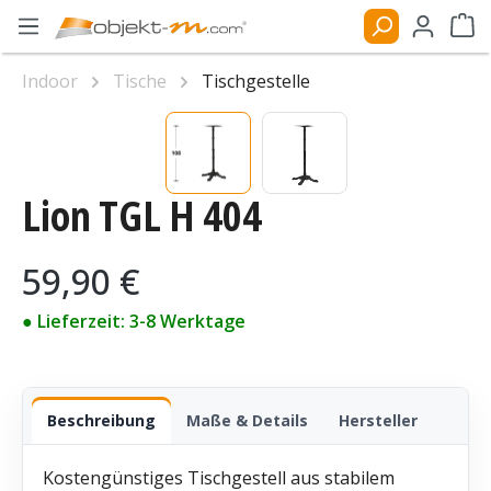
Zum Hauptinhalt springen
Ware
Indoor
Tische
Tischgestelle
Bildergalerie überspringen
Lion TGL H 404
Regulärer Preis:
59,90 €
● Lieferzeit: 3-8 Werktage
Beschreibung
Maße & Details
Hersteller
Kostengünstiges Tischgestell aus stabilem