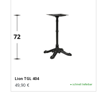
Lion TGL 404
49,90 €
Regulärer Preis:
● schnell lieferbar