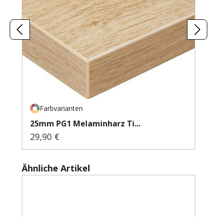
Farbvarianten
25mm PG1 Melaminharz Ti...
29,90 €
Regulärer Preis:
Produktgalerie überspringen
Ähnliche Artikel