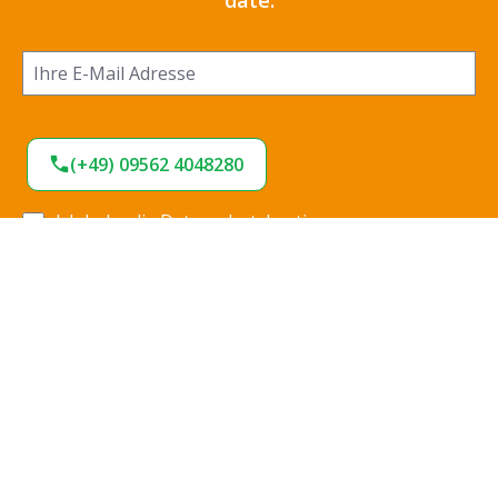
(+49) 09562 4048280
Ich habe die
Datenschutzbestimmungen
zur
Kenntnis genommen und die
AGB
gelesen und bin
mit ihnen einverstanden.
*
Jetzt anmelden