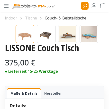
Zum Hauptinhalt springen
Ware
Indoor
Tische
Couch- & Beistelltische
Bildergalerie überspringen
LISSONE Couch Tisch
Regulärer Preis:
375,00 €
● Lieferzeit 15-25 Werktage
Maße & Details
Hersteller
Details: