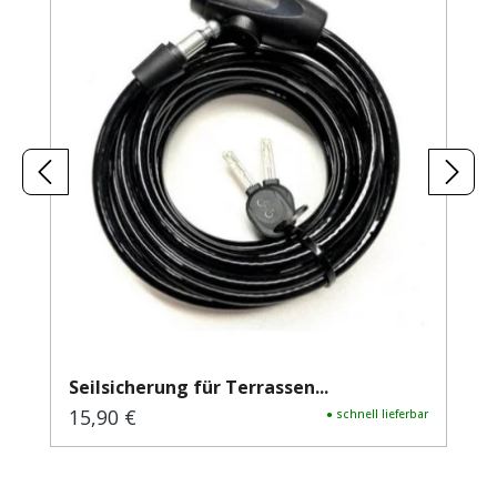
Seilsicherung für Terrassen...
15,90 €
Regulärer Preis:
● schnell lieferbar