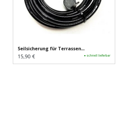
Seilsicherung für Terrassen...
15,90 €
Regulärer Preis:
● schnell lieferbar