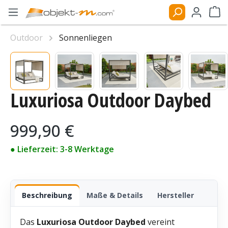
Zum Hauptinhalt springen
Ware
Outdoor
Sonnenliegen
Bildergalerie überspringen
Luxuriosa Outdoor Daybed
Regulärer Preis:
999,90 €
● Lieferzeit: 3-8 Werktage
Beschreibung
Maße & Details
Hersteller
Das
Luxuriosa Outdoor Daybed
vereint