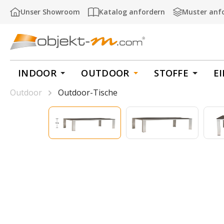
m Hauptinhalt springen
Zur Suche springen
Zur Hauptnavigation springen
Unser Showroom
Katalog anfordern
Muster anf
INDOOR
OUTDOOR
STOFFE
E
Outdoor
Outdoor-Tische
Bildergalerie überspringen