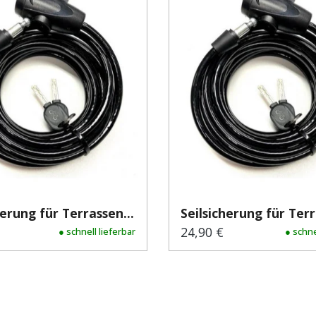
herung für Terrassen...
Seilsicherung für Terr
24,90 €
er Preis:
● schnell lieferbar
Regulärer Preis:
● schne