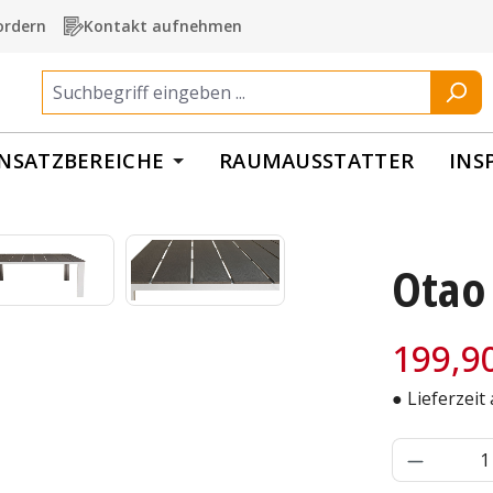
ordern
Kontakt aufnehmen
INSATZBEREICHE
RAUMAUSSTATTER
INS
Otao
Verkaufspre
199,9
● Lieferzeit
Produkt 