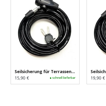
Seilsicherung für Terrassen...
Seilsic
15,90 €
19,90 €
Regulärer Preis:
● schnell lieferbar
Regulär