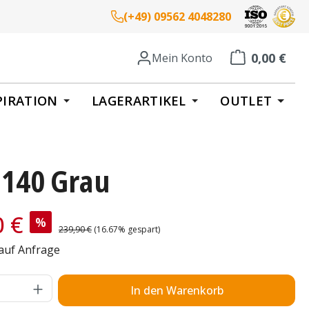
(+49) 09562 4048280
0,00 €
Mein Konto
Warenkorb enth
PIRATION
LAGERARTIKEL
OUTLET
 140 Grau
is:
0 €
%
Regulärer Preis:
239,90 €
(16.67% gespart)
 auf Anfrage
Anzahl: Gib den gewünschten Wert ein o
In den Warenkorb