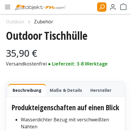
Zum Hauptinhalt springen
Ware
Outdoor
Zubehör
Outdoor Tischhülle
Bildergalerie überspringen
Regulärer Preis:
35,90 €
Versandkostenfrei
● Lieferzeit: 3-8 Werktage
Beschreibung
Maße & Details
Hersteller
Produkteigenschaften auf einen Blick
Wasserdichter Bezug mit verschweißten
Nähten