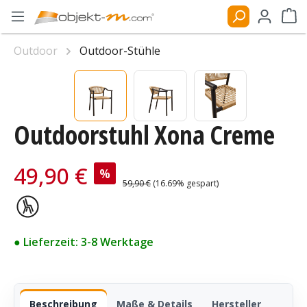
Zum Hauptinhalt springen
Ware
Outdoor
Outdoor-Stühle
Bildergalerie überspringen
Outdoorstuhl Xona Creme
Verkaufspreis:
49,90 €
%
Regulärer Preis:
59,90 €
(16.69% gespart)
● Lieferzeit: 3-8 Werktage
Beschreibung
Maße & Details
Hersteller