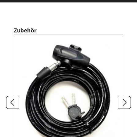
Produktgalerie überspringen
Zubehör