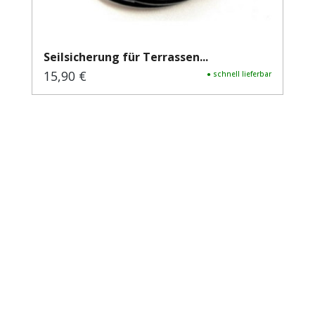
Seilsicherung für Terrassen...
15,90 €
Regulärer Preis:
● schnell lieferbar