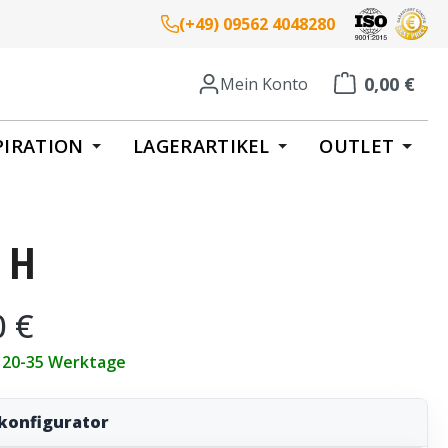
(+49) 09562 4048280
0,00 €
Mein Konto
Warenkorb enth
PIRATION
LAGERARTIKEL
OUTLET
 H
eis:
0 €
t 20-35 Werktage
konfigurator