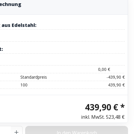
rechnung
 aus Edelstahl:
t:
0,00 €
Standardpreis
-439,90 €
100
439,90 €
439,90 € *
inkl. MwSt.
523,48 €
Anzahl: Gib den gewünschten Wert ein o
In den Warenkorb