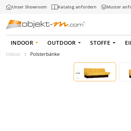
m Hauptinhalt springen
Zur Suche springen
Zur Hauptnavigation springen
Unser Showroom
Katalog anfordern
Muster anf
INDOOR
OUTDOOR
STOFFE
E
Indoor
Polsterbänke
Bildergalerie überspringen