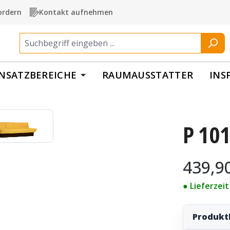
ordern
Kontakt aufnehmen
INSATZBEREICHE
RAUMAUSSTATTER
INS
P 101
Regulärer Pr
439,9
● Lieferzei
Produkt