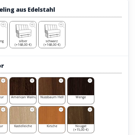
eling aus Edelstahl
ing
silber
schwarz
(+168,00 €)
(+168,00 €)
or
tur
American Walnut
Nussbaum Hell
Wenge
ur
Kastelleiche
Kirsche
Nougat
(+15,00 €)