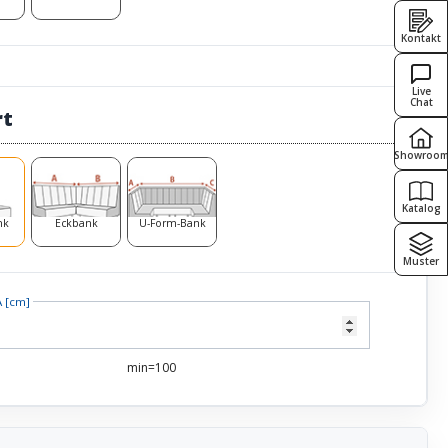
Kontakt
Live
Chat
rt
Showroo
Katalog
nk
Eckbank
U-Form-Bank
Muster
A [cm]
min=100