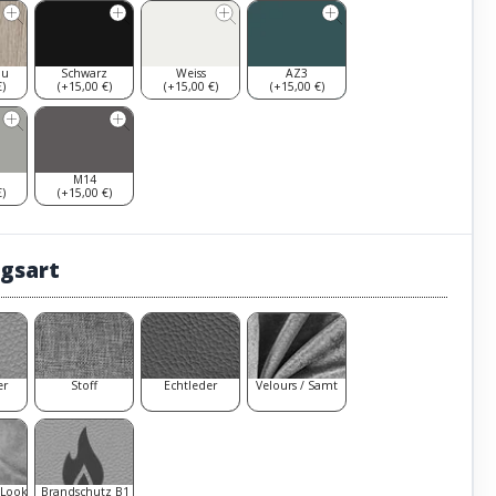
au
Schwarz
Weiss
AZ3
)
(+15,00 €)
(+15,00 €)
(+15,00 €)
M14
)
(+15,00 €)
gsart
er
Stoff
Echtleder
Velours / Samt
 Look
Brandschutz B1