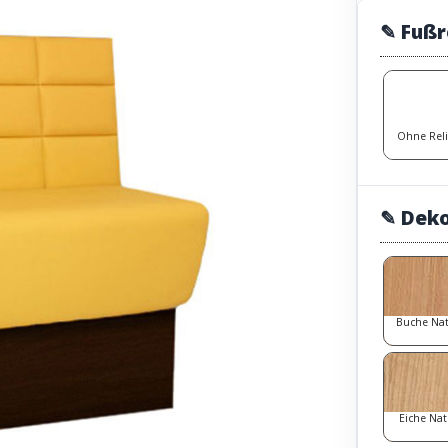
✎ Fußr
Ohne Rel
✎ Dek
Buche Na
Eiche Nat