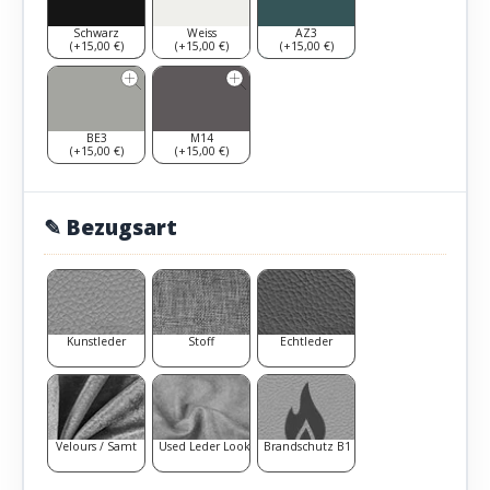
Schwarz
Weiss
AZ3
(+15,00 €)
(+15,00 €)
(+15,00 €)
BE3
M14
(+15,00 €)
(+15,00 €)
✎ Bezugsart
Kunstleder
Stoff
Echtleder
Velours / Samt
Used Leder Look
Brandschutz B1