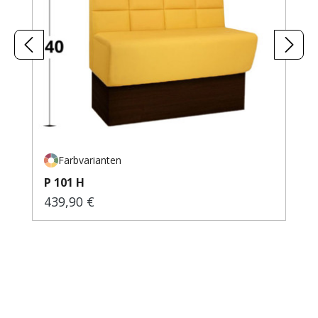
Farbvarianten
P 101 H
439,90 €
Regulärer Preis: