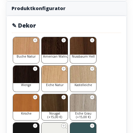
Produktkonfigurator
✎ Dekor
Buche Natur
American Walnut
Nussbaum Hell
Wenge
Eiche Natur
Kastelleiche
Kirsche
Nougat
Eiche Grau
(+15,00 €)
(+15,00 €)