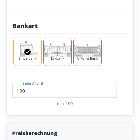
Bankart
Einzelbank
Eckbank
U-Form-Bank
Seite A [cm]
min=100
Preisberechnung