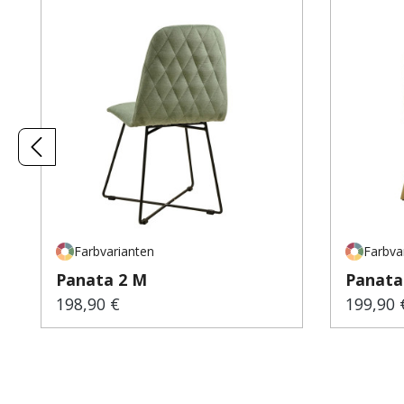
Farbvarianten
Farbva
Panata 2 M
Panata
198,90 €
199,90 
Regulärer Preis:
Regulär