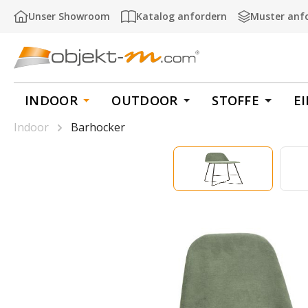
m Hauptinhalt springen
Zur Suche springen
Zur Hauptnavigation springen
Unser Showroom
Katalog anfordern
Muster anf
INDOOR
OUTDOOR
STOFFE
E
Indoor
Barhocker
Bildergalerie überspringen