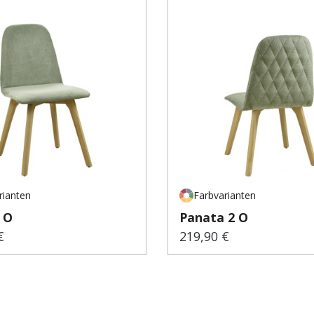
rianten
Farbvarianten
 O
Panata 2 O
€
219,90 €
er Preis:
Regulärer Preis: