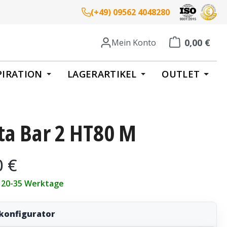
(+49) 09562 4048280
0,00 €
Mein Konto
Warenkorb enth
PIRATION
LAGERARTIKEL
OUTLET
ta Bar 2 HT80 M
eis:
0 €
t 20-35 Werktage
konfigurator