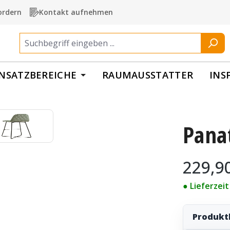
ordern
Kontakt aufnehmen
INSATZBEREICHE
RAUMAUSSTATTER
INS
Pana
Regulärer Pr
229,9
● Lieferzei
Produkt