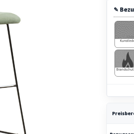
✎ Bezu
Kunstled
Brandschut
Preisbe