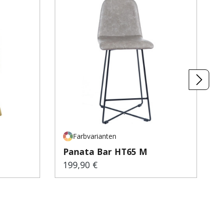
Farbvarianten
Panata Bar HT65 M
199,90 €
Regulärer Preis: