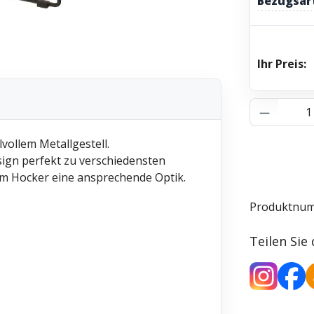
Bezugsar
Ihr Preis:
Produkt 
vollem Metallgestell.
ign perfekt zu verschiedensten
sem Hocker eine ansprechende Optik.
Produktnu
Teilen Sie