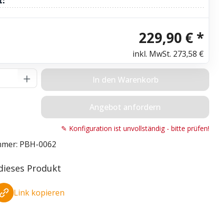
t:
229,90 € *
inkl. MwSt.
273,58 €
Anzahl: Gib den gewünschten Wert ein o
In den Warenkorb
Angebot anfordern
✎ Konfiguration ist unvollständig - bitte prüfen!
mmer:
PBH-0062
 dieses Produkt
Link kopieren