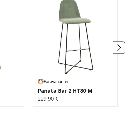
Farbvarianten
Panata Bar 2 HT80 M
229,90 €
Regulärer Preis: