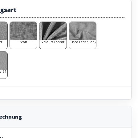
gsart
er
Stoff
Velours / Samt
Used Leder Look
z B1
rechnung