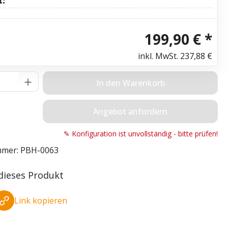
t:
199,90 € *
inkl. MwSt.
237,88 €
Anzahl: Gib den gewünschten Wert ein o
In den Warenkorb
Angebot anfordern
✎ Konfiguration ist unvollständig - bitte prüfen!
mmer:
PBH-0063
 dieses Produkt
Link kopieren