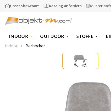
m Hauptinhalt springen
Zur Suche springen
Zur Hauptnavigation springen
Unser Showroom
Katalog anfordern
Muster anf
INDOOR
OUTDOOR
STOFFE
E
Indoor
Barhocker
Bildergalerie überspringen