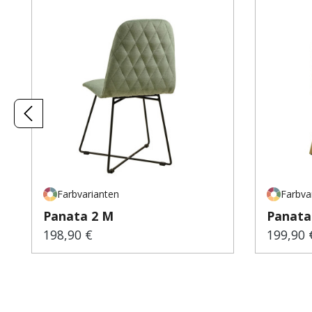
Farbvarianten
Farbva
Panata 2 M
Panata
198,90 €
199,90 
Regulärer Preis:
Regulär