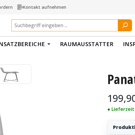
ordern
Kontakt aufnehmen
INSATZBEREICHE
RAUMAUSSTATTER
INS
Pana
Regulärer Pr
199,9
● Lieferzei
Produkt