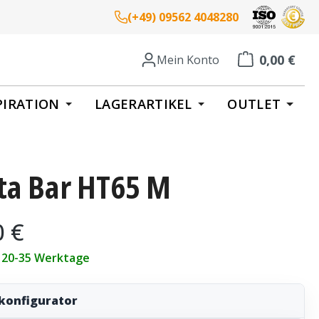
(+49) 09562 4048280
0,00 €
Mein Konto
Warenkorb enth
PIRATION
LAGERARTIKEL
OUTLET
ta Bar HT65 M
eis:
0 €
t 20-35 Werktage
konfigurator