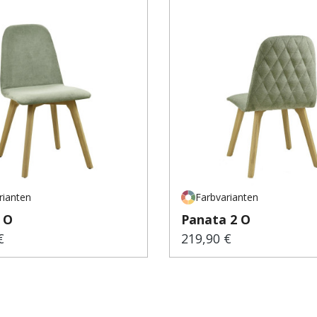
rianten
Farbvarianten
 O
Panata 2 O
€
219,90 €
er Preis:
Regulärer Preis: