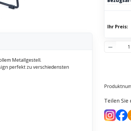
Bezugsar
Ihr Preis:
Produkt 
llem Metallgestell.
ign perfekt zu verschiedensten
Produktnu
Teilen Sie