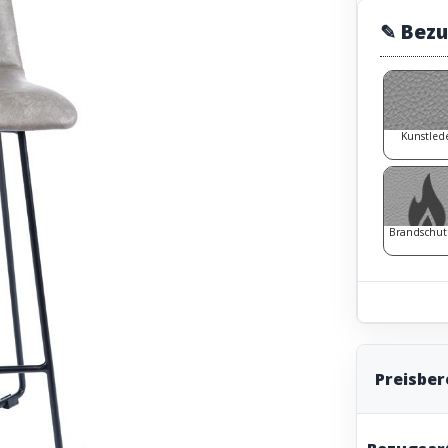
✎ Bezu
Kunstled
Brandschut
Preisbe