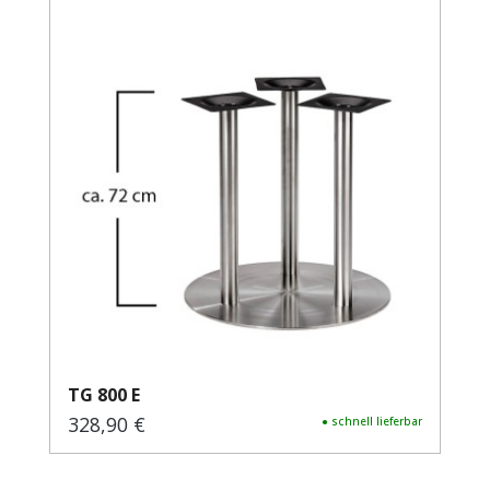
TG 800 E
328,90 €
Regulärer Preis:
● schnell lieferbar