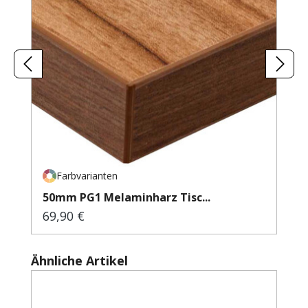
Farbvarianten
50mm PG1 Melaminharz Tisc...
69,90 €
Regulärer Preis:
Produktgalerie überspringen
Ähnliche Artikel