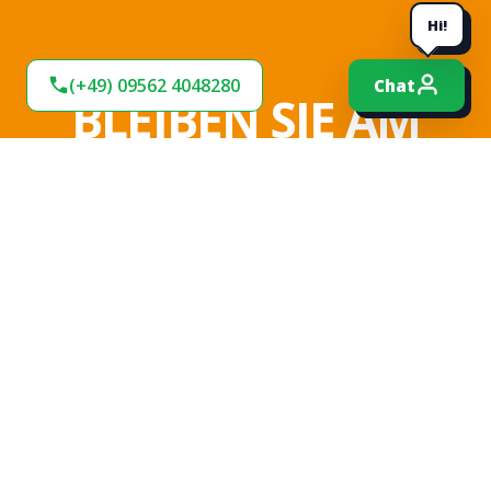
Hi!
(+49) 09562 4048280
Chat
BLEIBEN SIE AM
BALL!
Verpassen Sie keine Neuigkeiten und
Angebote bei uns. Melden Sie sich jetzt für
unseren Newsletter an und bleiben Sie up-to-
date.