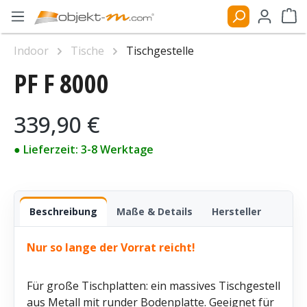
Zum Hauptinhalt springen
Ware
Indoor
Tische
Tischgestelle
PF F 8000
Bildergalerie überspringen
Regulärer Preis:
339,90 €
● Lieferzeit: 3-8 Werktage
Beschreibung
Maße & Details
Hersteller
Nur so lange der Vorrat reicht!
Für große Tischplatten: ein massives Tischgestell
aus Metall mit runder Bodenplatte. Geeignet für