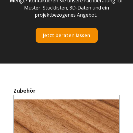
Menge? Kontaktieren Sie unsere Fachberatung für
Muster, Stücklisten, 3D-Daten und ein
projektbezogenes Angebot.
Jetzt beraten lassen
Produktgalerie überspringen
Zubehör