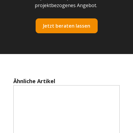
projektbezogenes Angebot.
Jetzt beraten lassen
Produktgalerie überspringen
Ähnliche Artikel