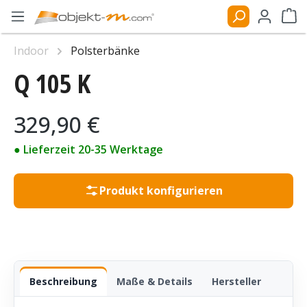
Zum Hauptinhalt springen
Ware
Indoor
Polsterbänke
Q 105 K
Bildergalerie überspringen
Regulärer Preis:
329,90 €
● Lieferzeit 20-35 Werktage
Produkt konfigurieren
Beschreibung
Maße & Details
Hersteller