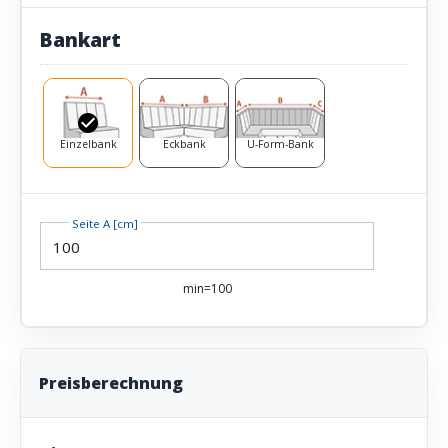
Bankart
Einzelbank
Eckbank
U-Form-Bank
Seite A [cm]
min=100
Preisberechnung