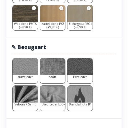
Wildeiche PMTS
Kastelleiche PKE1
Eiche grau PEG1
(+9,90 €)
(+9,90 €)
(+9,90 €)
✎ Bezugsart
Kunstleder
Stoff
Echtleder
Velours / Samt
Used Leder Look
Brandschutz B1