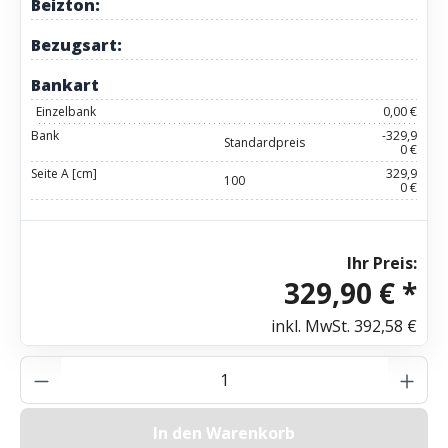
Beizton:
Bezugsart:
Bankart
Einzelbank
0,00 €
Bank
-329,9
Standardpreis
0 €
Seite A [cm]
329,9
100
0 €
Ihr Preis:
329,90 € *
inkl. MwSt.
392,58 €
Produkt Anzahl: Gib den gewünschten Wer
In den Warenkorb