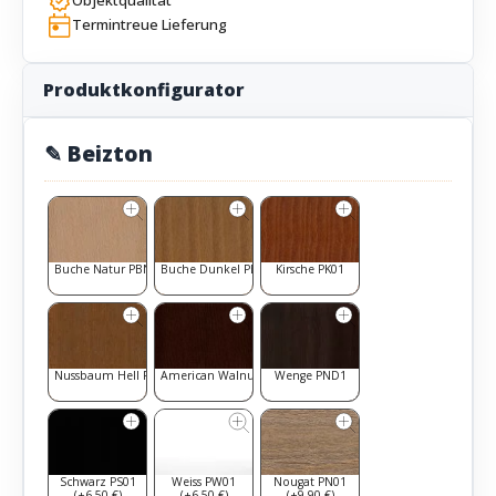
Objektqualität
Termintreue Lieferung
Produktkonfigurator
✎ Beizton
Buche Natur PBN1
Buche Dunkel PBD1
Kirsche PK01
Nussbaum Hell PNH1
American Walnut PAW1
Wenge PND1
Schwarz PS01
Weiss PW01
Nougat PN01
(+6,50 €)
(+6,50 €)
(+9,90 €)