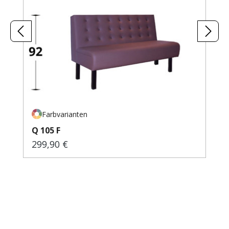
Farbvarianten
Q 105 F
299,90 €
Regulärer Preis: