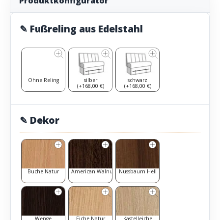
Produktkonfigurator
✎ Fußreling aus Edelstahl
Ohne Reling
silber
schwarz
(+168,00 €)
(+168,00 €)
✎ Dekor
Buche Natur
American Walnut
Nussbaum Hell
Wenge
Eiche Natur
Kastelleiche