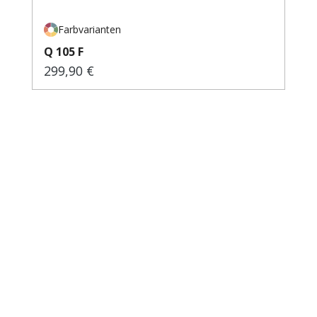
Farbvarianten
Q 105 F
299,90 €
Regulärer Preis: