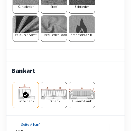
Kunstleder
Stoff
Echtleder
Velours / Samt
Used Leder Look
Brandschutz B1
Bankart
Einzelbank
Eckbank
U-Form-Bank
Seite A [cm]