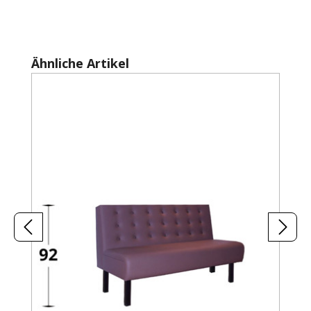
Produktgalerie überspringen
Ähnliche Artikel