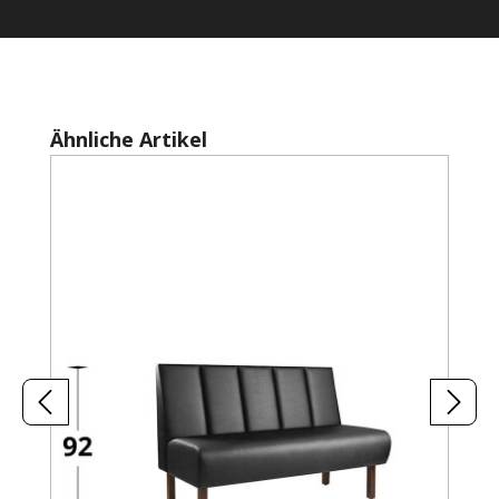
Produktgalerie überspringen
Ähnliche Artikel