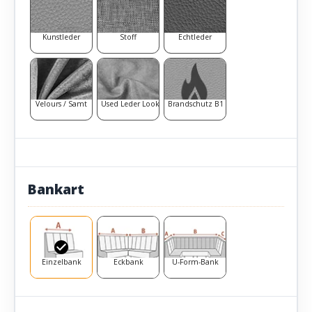
Kunstleder
Stoff
Echtleder
Velours / Samt
Used Leder Look
Brandschutz B1
Bankart
Einzelbank
Eckbank
U-Form-Bank