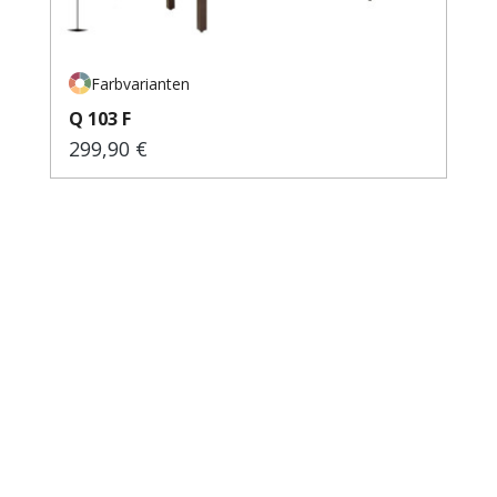
Farbvarianten
Q 103 F
299,90 €
Regulärer Preis: