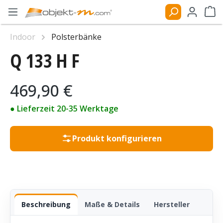
Zum Hauptinhalt springen
Ware
Indoor
Polsterbänke
Q 133 H F
Bildergalerie überspringen
Regulärer Preis:
469,90 €
● Lieferzeit 20-35 Werktage
Produkt konfigurieren
Beschreibung
Maße & Details
Hersteller