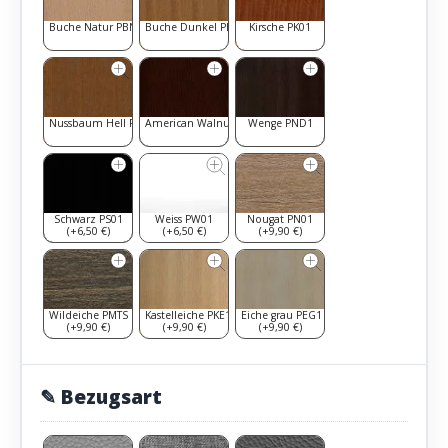
Buche Natur PBN1
Buche Dunkel PBD1
Kirsche PK01
Nussbaum Hell PNH1
American Walnut PAW1
Wenge PND1
Schwarz PS01
Weiss PW01
Nougat PN01
(+6,50 €)
(+6,50 €)
(+9,90 €)
Wildeiche PMTS
Kastelleiche PKE1
Eiche grau PEG1
(+9,90 €)
(+9,90 €)
(+9,90 €)
✎ Bezugsart