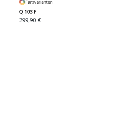
Farbvarianten
Q 103 F
299,90 €
Regulärer Preis: