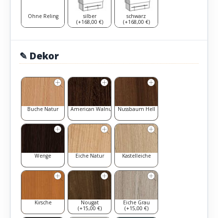
Ohne Reling
silber
schwarz
(+168,00 €)
(+168,00 €)
✎ Dekor
Buche Natur
American Walnut
Nussbaum Hell
Wenge
Eiche Natur
Kastelleiche
Kirsche
Nougat
Eiche Grau
(+15,00 €)
(+15,00 €)