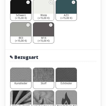
Schwarz
Weiss
AZ3
(+15,00 €)
(+15,00 €)
(+15,00 €)
BE3
M14
(+15,00 €)
(+15,00 €)
✎ Bezugsart
Kunstleder
Stoff
Echtleder
Velours / Samt
Used Leder Look
Brandschutz B1