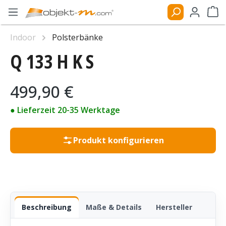
Zum Hauptinhalt springen
Ware
Bildergalerie überspringen
Indoor
Polsterbänke
Q 133 H K S
Regulärer Preis:
499,90 €
● Lieferzeit 20-35 Werktage
Produkt konfigurieren
Beschreibung
Maße & Details
Hersteller