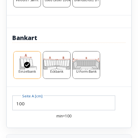
Bankart
Einzelbank
Eckbank
U-Form-Bank
Seite A [cm]
min=100