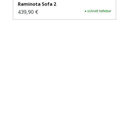
Raminota Sofa 2
439,90 €
Regulärer Preis:
● schnell lieferbar