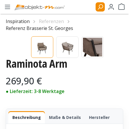
Zum Hauptinhalt springen
Ware
Inspiration
Referenzen
Referenz Brasserie St. Georges
Bildergalerie überspringen
Raminota Arm
Regulärer Preis:
269,90 €
● Lieferzeit: 3-8 Werktage
Beschreibung
Maße & Details
Hersteller