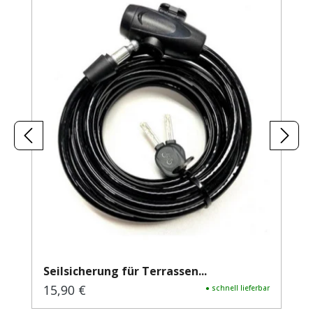
Seilsicherung für Terrassen...
15,90 €
Regulärer Preis:
● schnell lieferbar