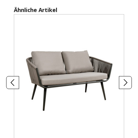
Produktgalerie überspringen
Ähnliche Artikel