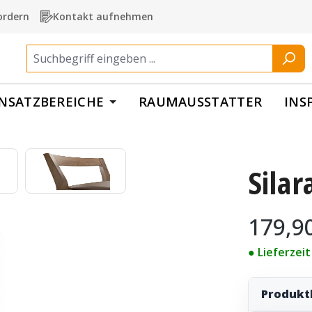
ordern
Kontakt aufnehmen
INSATZBEREICHE
RAUMAUSSTATTER
INS
Silar
Regulärer Pr
179,9
● Lieferzei
Produkt