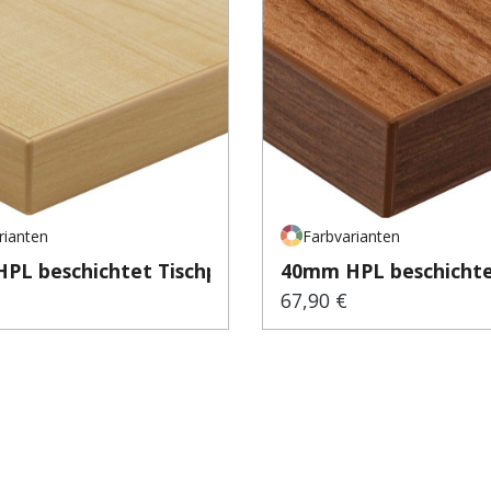
rianten
Farbvarianten
PL beschichtet Tischp...
40mm HPL beschichtet
67,90 €
er Preis:
Regulärer Preis: