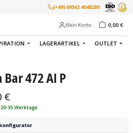
(+49) 09562 4048280
0,00 €
Mein Konto
Warenkorb enth
PIRATION
LAGERARTIKEL
OUTLET
a Bar 472 AI P
eis:
0 €
t 20-35 Werktage
konfigurator