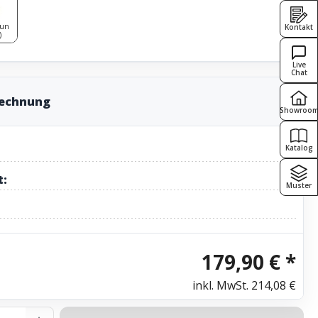
aun
Kontakt
)
Live
Chat
rechnung
Showroo
Katalog
t:
Muster
179,90 € *
inkl. MwSt.
214,08 €