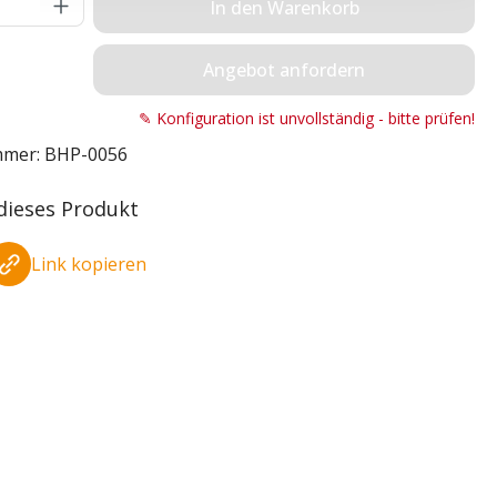
Anzahl: Gib den gewünschten Wert ein o
In den Warenkorb
Angebot anfordern
✎ Konfiguration ist unvollständig - bitte prüfen!
mmer:
BHP-0056
 dieses Produkt
Link kopieren