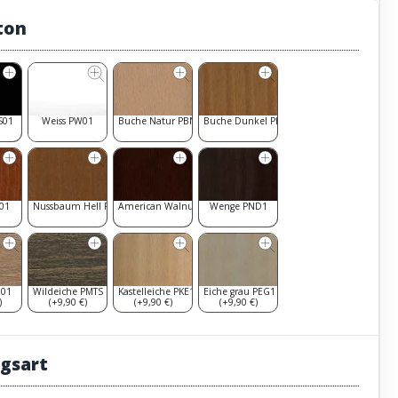
ton
S01
Weiss PW01
Buche Natur PBN1
Buche Dunkel PBD1
K01
Nussbaum Hell PNH1
American Walnut PAW1
Wenge PND1
N01
Wildeiche PMTS
Kastelleiche PKE1
Eiche grau PEG1
)
(+9,90 €)
(+9,90 €)
(+9,90 €)
gsart