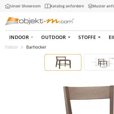
m Hauptinhalt springen
Zur Suche springen
Zur Hauptnavigation springen
Unser Showroom
Katalog anfordern
Muster anf
INDOOR
OUTDOOR
STOFFE
E
Indoor
Barhocker
Bildergalerie überspringen