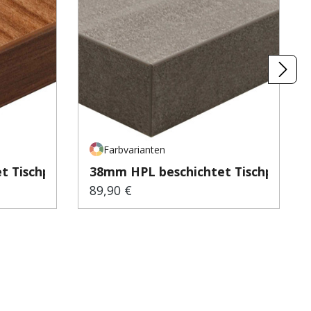
Farbvarianten
 Tischp...
38mm HPL beschichtet Tischp...
89,90 €
Regulärer Preis: