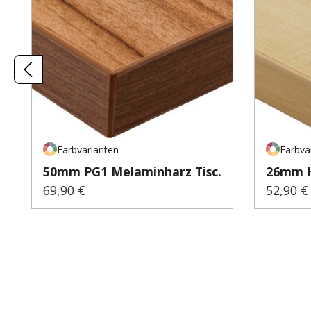
Farbvarianten
Farbva
50mm PG1 Melaminharz Tisc...
26mm H
69,90 €
52,90 €
Regulärer Preis:
Regulär