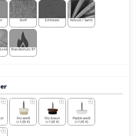
er
Stoff
Echtleder
Velours / Samt
 Look
Brandschutz B1
ter
ter
Filz-weiß
Filz-braun
Plastik-weiß
(+1,00 €)
(+1,00 €)
(+1,00 €)