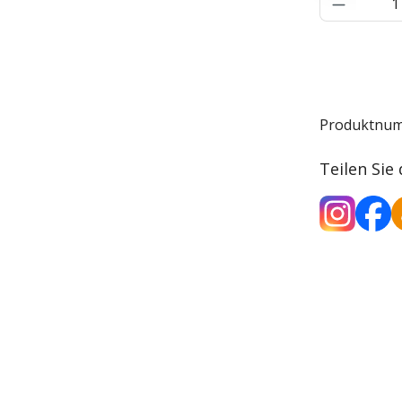
Produkt 
Produktnu
Teilen Sie