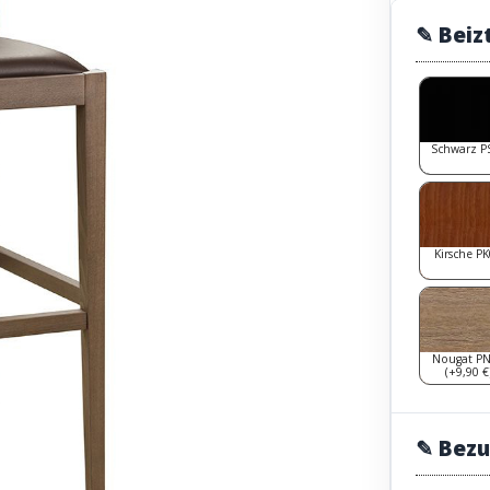
✎ Beiz
Schwarz P
Kirsche P
Nougat P
(+9,90 €
✎ Bezu