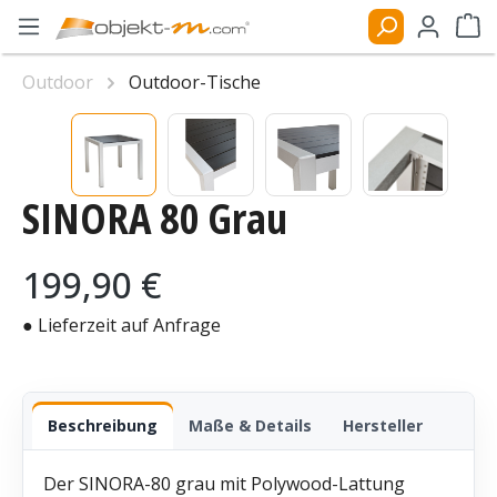
Zum Hauptinhalt springen
Ware
Outdoor
Outdoor-Tische
Bildergalerie überspringen
SINORA 80 Grau
Regulärer Preis:
199,90 €
● Lieferzeit auf Anfrage
Beschreibung
Maße & Details
Hersteller
Der SINORA-80 grau mit Polywood-Lattung