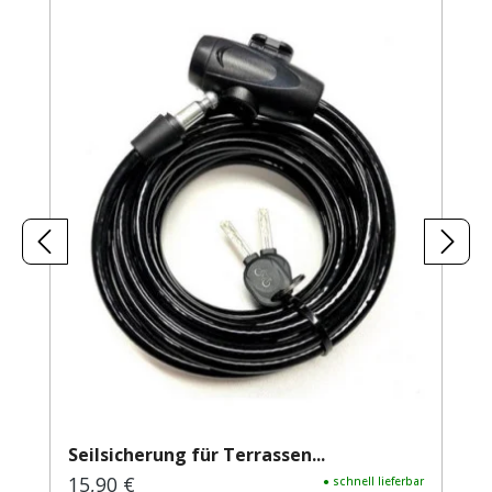
Seilsicherung für Terrassen...
15,90 €
Regulärer Preis:
● schnell lieferbar