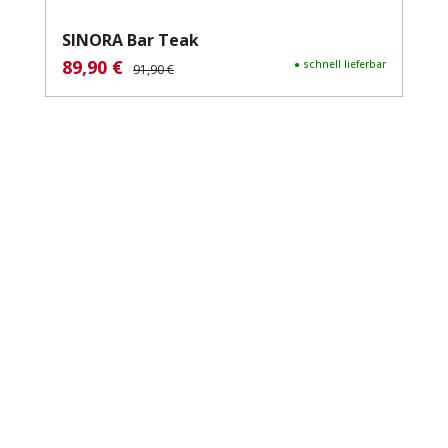
SINORA Bar Teak
89,90 €
Verkaufspreis:
Regulärer Preis:
● schnell lieferbar
91,90 €