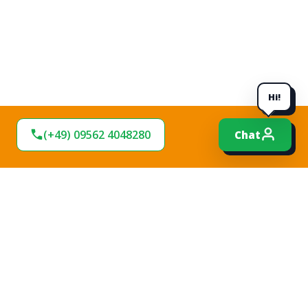
Hi!
(+49) 09562 4048280
Chat
BLEIBEN SIE AM
BALL!
Verpassen Sie keine Neuigkeiten und
Angebote bei uns. Melden Sie sich jetzt für
unseren Newsletter an und bleiben Sie up-to-