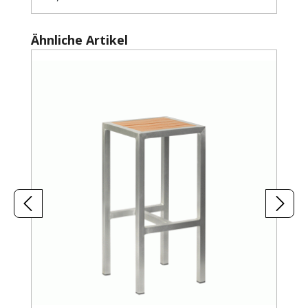
Produktgalerie überspringen
Ähnliche Artikel