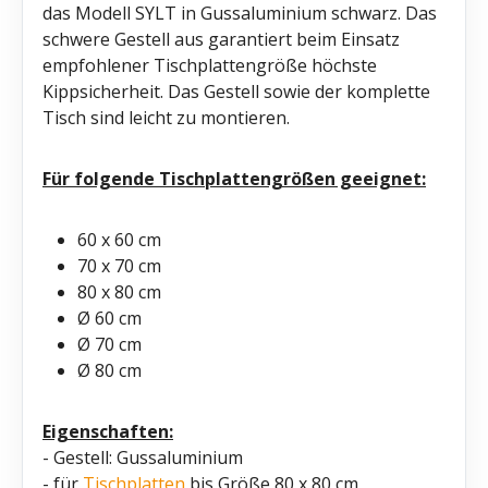
das Modell SYLT in Gussaluminium schwarz. Das
schwere Gestell aus garantiert beim Einsatz
empfohlener Tischplattengröße höchste
Kippsicherheit. Das Gestell sowie der komplette
Tisch sind leicht zu montieren.
Für folgende Tischplattengrößen geeignet:
60 x 60 cm
70 x 70 cm
80 x 80 cm
Ø 60 cm
Ø 70 cm
Ø 80 cm
Eigenschaften:
- Gestell: Gussaluminium
- für
Tischplatten
bis Größe 80 x 80 cm