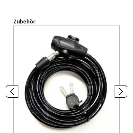
Produktgalerie überspringen
Zubehör