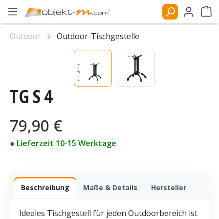
Zum Hauptinhalt springen
Ware
Outdoor
Outdoor-Tischgestelle
Bildergalerie überspringen
TG S 4
Regulärer Preis:
79,90 €
● Lieferzeit 10-15 Werktage
Beschreibung
Maße & Details
Hersteller
Ideales Tischgestell für jeden Outdoorbereich ist