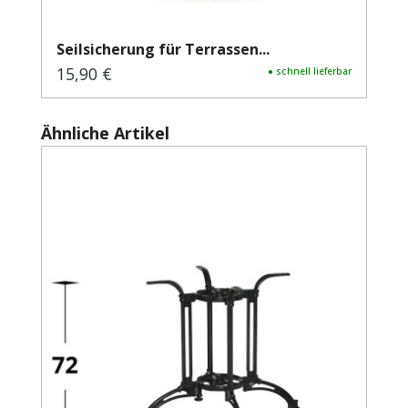
Seilsicherung für Terrassen...
15,90 €
Regulärer Preis:
● schnell lieferbar
Produktgalerie überspringen
Ähnliche Artikel