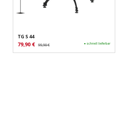
TG S 44
79,90 €
Verkaufspreis:
Regulärer Preis:
● schnell lieferbar
99,90 €