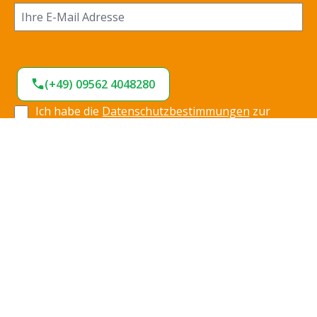
(+49) 09562 4048280
Ich habe die
Datenschutzbestimmungen
zur
Kenntnis genommen und die
AGB
gelesen und bin
mit ihnen einverstanden.
*
Jetzt anmelden