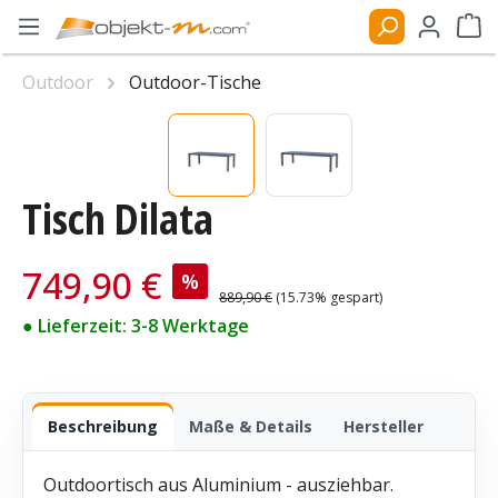
Zum Hauptinhalt springen
Ware
Outdoor
Outdoor-Tische
Bildergalerie überspringen
Tisch Dilata
Verkaufspreis:
749,90 €
%
Regulärer Preis:
889,90 €
(15.73% gespart)
● Lieferzeit: 3-8 Werktage
Beschreibung
Maße & Details
Hersteller
Outdoortisch aus Aluminium - ausziehbar.