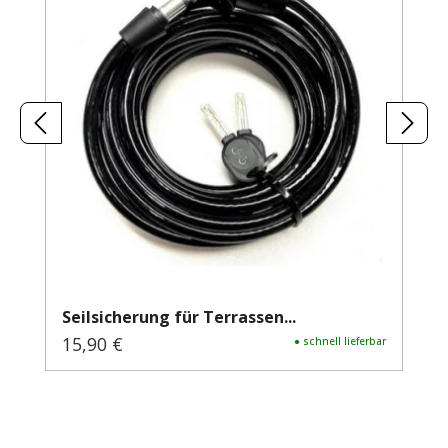
Seilsicherung für Terrassen...
15,90 €
Regulärer Preis:
● schnell lieferbar