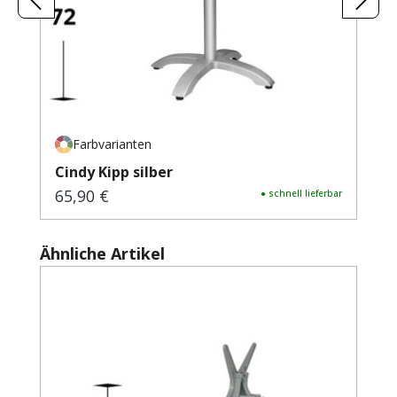
Farbvarianten
Cindy Kipp silber
65,90 €
Regulärer Preis:
● schnell lieferbar
Produktgalerie überspringen
Ähnliche Artikel