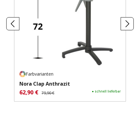
Farbvarianten
Nora Clap Anthrazit
62,90 €
Verkaufspreis:
Regulärer Preis:
● schnell lieferbar
79,90 €