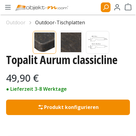
Zum Hauptinhalt springen
Ware
Outdoor
Outdoor-Tischplatten
Bildergalerie überspringen
Topalit Aurum classicline
Regulärer Preis:
49,90 €
● Lieferzeit 3-8 Werktage
Produkt konfigurieren