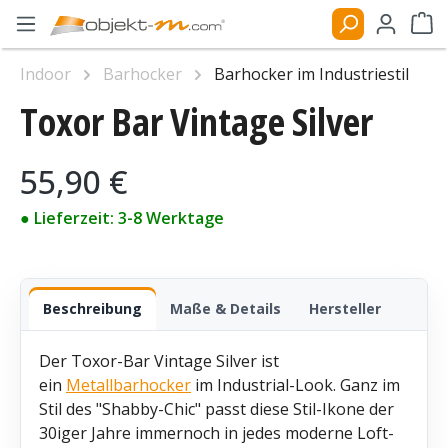
Zum Hauptinhalt springen
Ware
Indoor
Barhocker
Barhocker im Industriestil
Toxor Bar Vintage Silver
Bildergalerie überspringen
Regulärer Preis:
55,90 €
● Lieferzeit: 3-8 Werktage
Beschreibung
Maße & Details
Hersteller
Der Toxor-Bar Vintage Silver ist
ein
Metallbarhocker
im Industrial-Look. Ganz im
Stil des "Shabby-Chic" passt diese Stil-Ikone der
30iger Jahre immernoch in jedes moderne Loft-