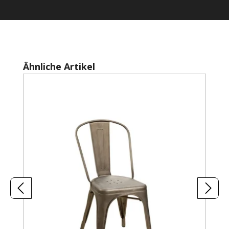
Produktgalerie überspringen
Ähnliche Artikel