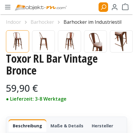
Zum Hauptinhalt springen
Ware
Indoor
Barhocker
Barhocker im Industriestil
Bildergalerie überspringen
Toxor RL Bar Vintage
Bronce
Regulärer Preis:
59,90 €
● Lieferzeit: 3-8 Werktage
Beschreibung
Maße & Details
Hersteller