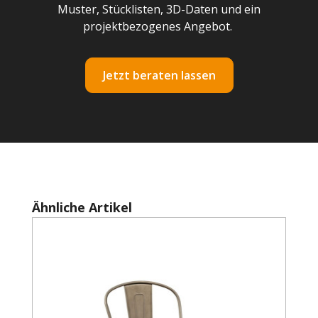
Muster, Stücklisten, 3D-Daten und ein
projektbezogenes Angebot.
Jetzt beraten lassen
Produktgalerie überspringen
Ähnliche Artikel