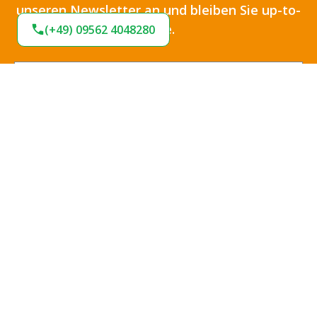
unseren Newsletter an und bleiben Sie up-to-
date.
(+49) 09562 4048280
Ich habe die
Datenschutzbestimmungen
zur
Kenntnis genommen und die
AGB
gelesen und bin
mit ihnen einverstanden.
*
Jetzt anmelden