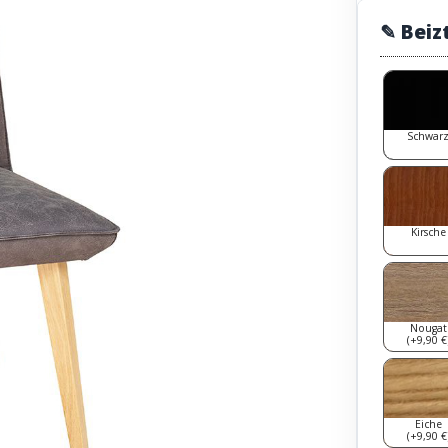
✎ Beiz
Schwar
Kirsche
Nougat
(+9,90 €
Eiche
(+9,90 €