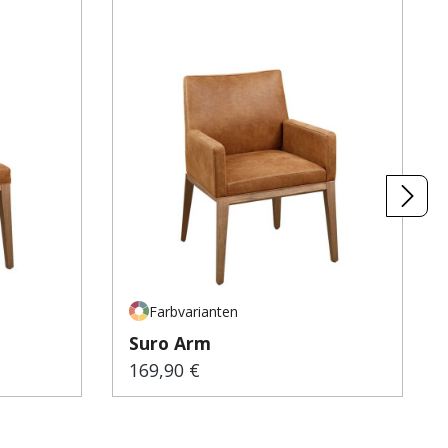
Farbvarianten
Suro Arm
169,90 €
Regulärer Preis: