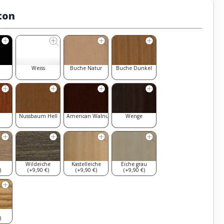
ton
z
Weiss
Buche Natur
Buche Dunkel
Nussbaum Hell
American Walnut
Wenge
Wildeiche
Kastelleiche
Eiche grau
)
(+9,90 €)
(+9,90 €)
(+9,90 €)
)