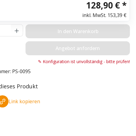
128,90 € *
inkl. MwSt.
153,39 €
Anzahl: Gib den gewünschten Wert ein o
In den Warenkorb
Angebot anfordern
✎ Konfiguration ist unvollständig - bitte prüfen!
mmer:
PS-0095
 dieses Produkt
Link kopieren