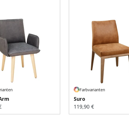
rianten
Farbvarianten
 Arm
Suro
€
119,90 €
er Preis:
Regulärer Preis: