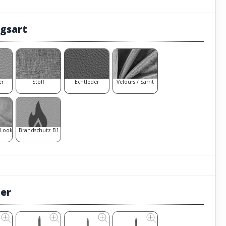
gsart
er
Stoff
Echtleder
Velours / Samt
 Look
Brandschutz B1
ter