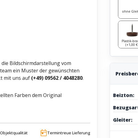
ohne Glei
Plastik-br
(+1,00 €
h die Bildschirmdarstellung vom
ceteam ein Muster der gewünschten
Preisbe
t mit uns auf
(+49) 09562 / 4048280
.
Beizton:
ellten Farben dem Original
Bezugsar
Gleiter:
Objektqualität
Termintreue Lieferung