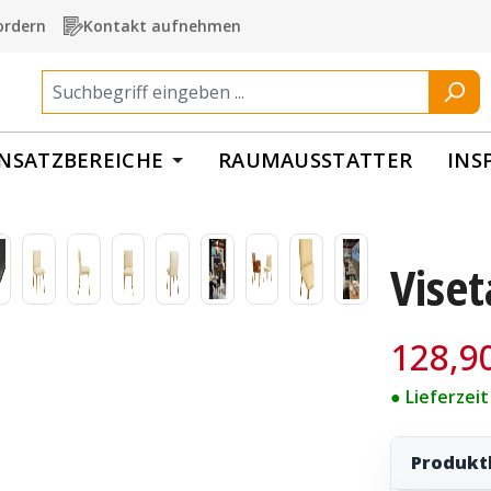
ordern
Kontakt aufnehmen
INSATZBEREICHE
RAUMAUSSTATTER
INS
Viset
Verkaufspre
128,9
● Lieferzei
Produkt