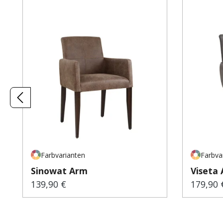
Produktgalerie überspringen
Farbvarianten
Farbva
Sinowat Arm
Viseta
139,90 €
179,90 
Regulärer Preis:
Regulär