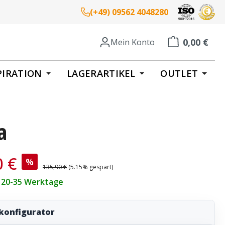
(+49) 09562 4048280
0,00 €
Mein Konto
Warenkorb enth
PIRATION
LAGERARTIKEL
OUTLET
a
is:
0 €
%
Regulärer Preis:
135,90 €
(5.15% gespart)
t 20-35 Werktage
konfigurator