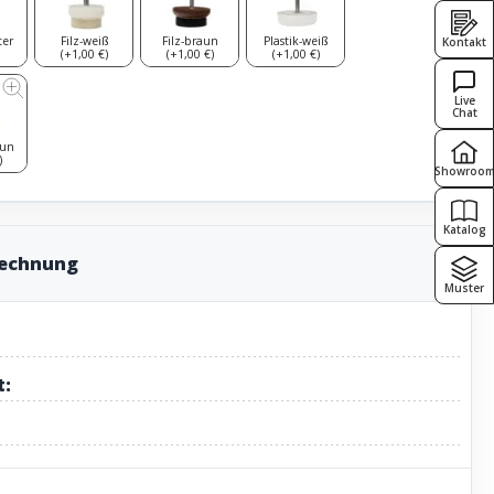
ter
Filz-weiß
Filz-braun
Plastik-weiß
Kontakt
(+1,00 €)
(+1,00 €)
(+1,00 €)
Live
Chat
aun
)
Showroo
Katalog
rechnung
Muster
t: