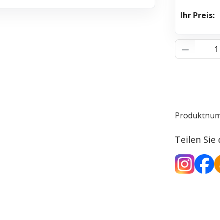
Ihr Preis:
Produkt 
Produktnu
Teilen Sie