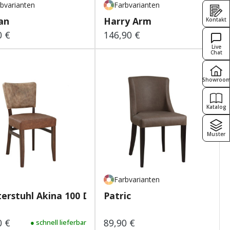
bvarianten
Farbvarianten
an
Harry Arm
Kontakt
0 €
146,90 €
lärer Preis:
Regulärer Preis:
Live
Chat
Showroo
Katalog
Muster
Farbvarianten
terstuhl Akina 100 Duot...
Patric
0 €
89,90 €
lärer Preis:
● schnell lieferbar
Regulärer Preis: