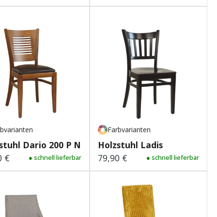
bvarianten
Farbvarianten
stuhl Dario 200 P NH
Holzstuhl Ladis
0 €
79,90 €
lärer Preis:
● schnell lieferbar
Regulärer Preis:
● schnell lieferbar