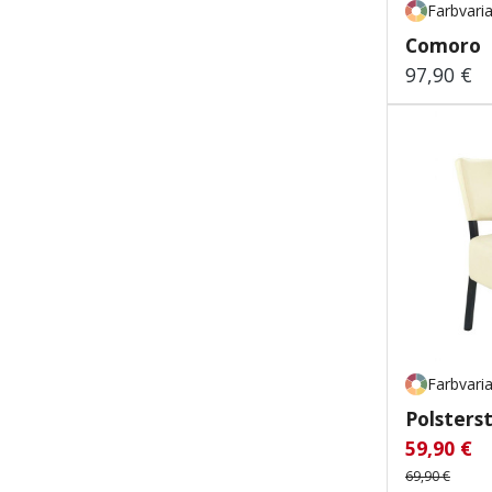
Farbvari
Comoro
97,90 €
Regulärer
Farbvari
Polsters
59,90 €
Verkaufsp
Re
69,90 €