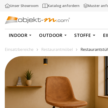
m Hauptinhalt springen
Zur Suche springen
Zur Hauptnavigation springen
Unser Showroom
Katalog anfordern
Muster anf
INDOOR
OUTDOOR
STOFFE
E
Einsatzbereiche
Restaurantmöbel
Restaurantstü