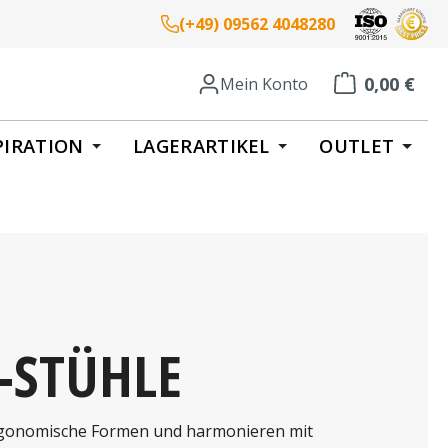
(+49) 09562 4048280
0,00 €
Mein Konto
Warenkorb enth
PIRATION
LAGERARTIKEL
OUTLET
-STÜHLE
rgonomische Formen und harmonieren mit