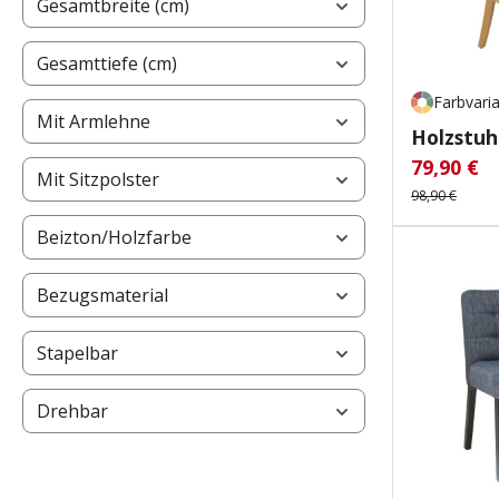
Gesamtbreite (cm)
Gesamttiefe (cm)
Farbvari
Mit Armlehne
Holzstuhl
79,90 €
Verkaufsp
Re
Mit Sitzpolster
98,90 €
Beizton/Holzfarbe
Bezugsmaterial
Stapelbar
Drehbar