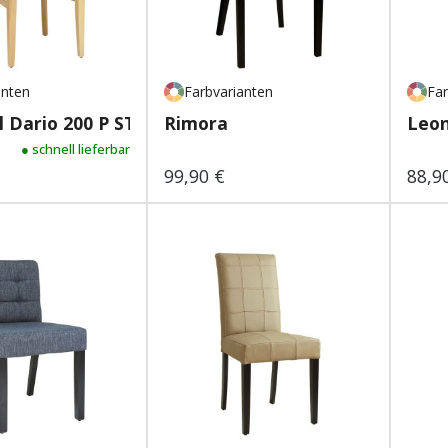
anten
Farbvarianten
Far
 Dario 200 P ST Ec...
Rimora
Leo
reis:
gulärer Preis:
● schnell lieferbar
99,90 €
88,9
Regulärer Preis:
Regu