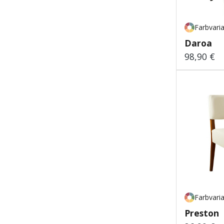
Farbvari
Daroa
98,90 €
Regulärer
Farbvari
Preston