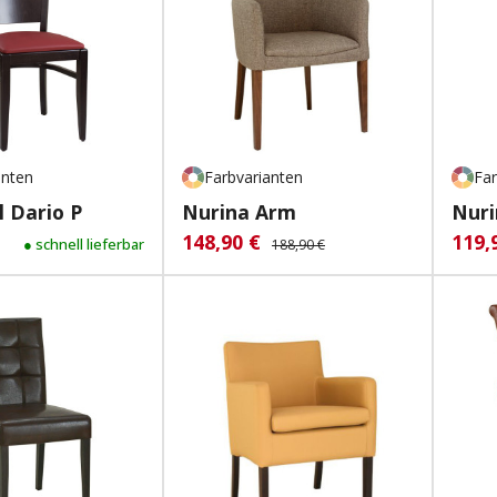
anten
Farbvarianten
Far
l Dario P
Nurina Arm
Nuri
148,90 €
119,
Verkaufspreis:
Regulärer Preis:
Verk
 Preis:
● schnell lieferbar
188,90 €