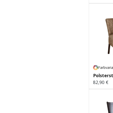
Farbvari
Polsters
82,90 €
Regulärer