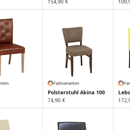
154,90 €
109,
 Preis:
Regulärer Preis:
Regu
anten
Farbvarianten
Far
Polsterstuhl Akina 100
Leb
74,90 €
172,
 Preis:
Regulärer Preis:
Regu