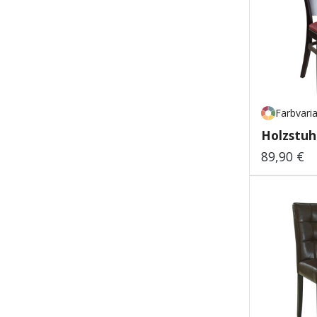
Farbvari
Holzstuh
89,90 €
Regulärer