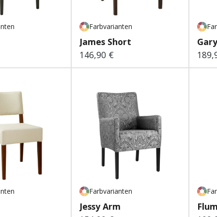
anten
Farbvarianten
Far
James Short
Gar
146,90 €
189,
 Preis:
Regulärer Preis:
Regu
anten
Farbvarianten
Far
Jessy Arm
Flum