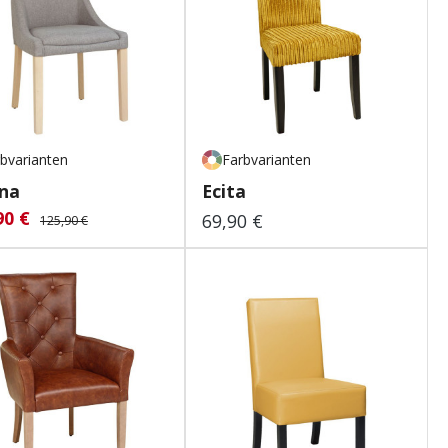
bvarianten
Farbvarianten
na
Ecita
90 €
aufspreis:
Regulärer Preis:
69,90 €
Regulärer Preis:
125,90 €