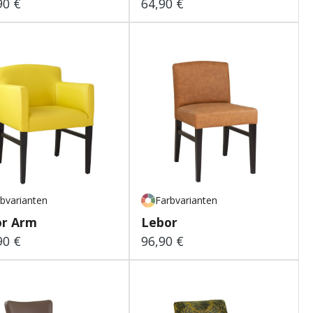
90 €
64,90 €
lärer Preis:
Regulärer Preis:
bvarianten
Farbvarianten
or Arm
Lebor
90 €
96,90 €
lärer Preis:
Regulärer Preis: