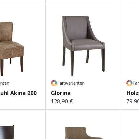
anten
Farbvarianten
Far
tuhl Akina 200
Glorina
Holz
128,90 €
79,9
 Preis:
Regulärer Preis:
Regu