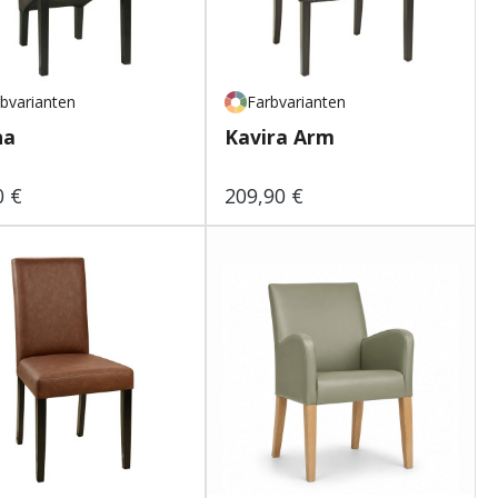
bvarianten
Farbvarianten
na
Kavira Arm
0 €
209,90 €
lärer Preis:
Regulärer Preis: