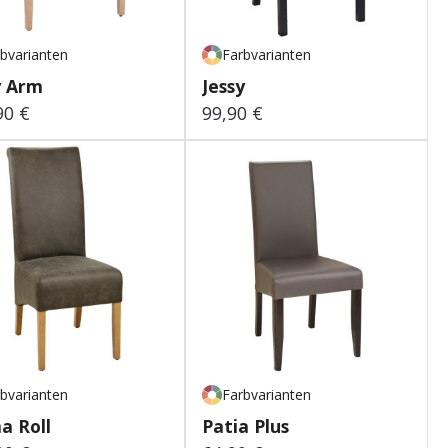
bvarianten
Farbvarianten
y Arm
Jessy
90 €
99,90 €
lärer Preis:
Regulärer Preis:
bvarianten
Farbvarianten
a Roll
Patia Plus