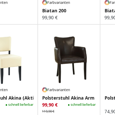
anten
Farbvarianten
Far
Biatan 200
Biat
99,90 €
99,9
 Preis:
Regulärer Preis:
Regu
anten
Farbvarianten
tuhl Akina (Aktion)
Polsterstuhl Akina Arm (Akt...
Pols
99,90 €
reis:
gulärer Preis:
● schnell lieferbar
Verkaufspreis:
Regulärer Preis:
● schnell lieferbar
74,9
Regu
119,90 €