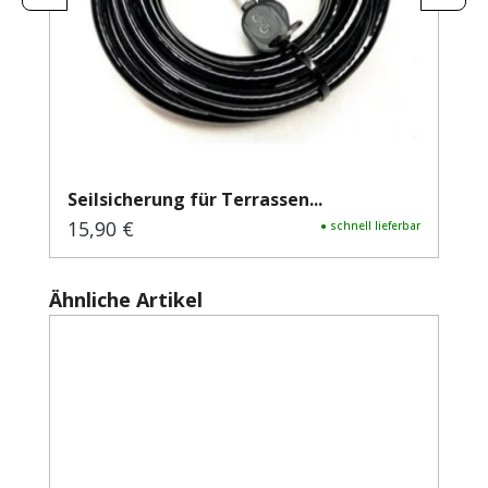
Seilsicherung für Terrassen...
15,90 €
Regulärer Preis:
● schnell lieferbar
Produktgalerie überspringen
Ähnliche Artikel