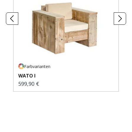
Farbvarianten
WATO I
599,90 €
Regulärer Preis: