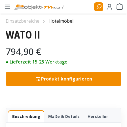
Zum Hauptinhalt springen
Ware
Einsatzbereiche
Hotelmöbel
WATO II
Bildergalerie überspringen
Regulärer Preis:
794,90 €
● Lieferzeit 15-25 Werktage
Produkt konfigurieren
Beschreibung
Maße & Details
Hersteller