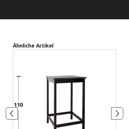
Produktgalerie überspringen
Ähnliche Artikel