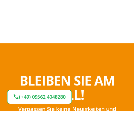
BLEIBEN SIE AM
BALL!
(+49) 09562 4048280
Verpassen Sie keine Neuigkeiten und
Angebote bei uns. Melden Sie sich jetzt für
unseren Newsletter an und bleiben Sie up-to-
date.