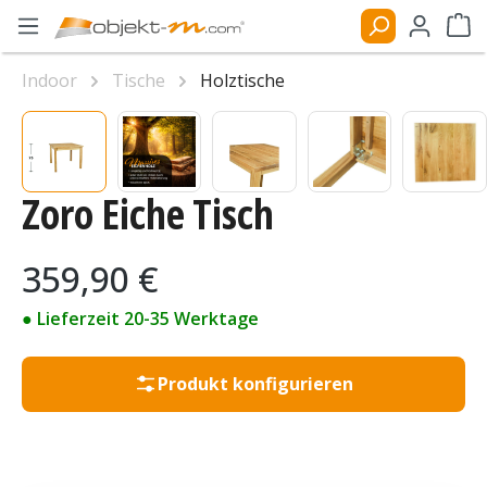
Zum Hauptinhalt springen
Ware
Indoor
Tische
Holztische
Bildergalerie überspringen
Zoro Eiche Tisch
Regulärer Preis:
359,90 €
● Lieferzeit 20-35 Werktage
Produkt konfigurieren