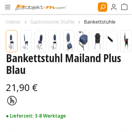
Zum Hauptinhalt springen
Ware
Indoor
Gastronomie Stühle
Bankettstühle
Bildergalerie überspringen
Bankettstuhl Mailand Plus
Blau
Regulärer Preis:
21,90 €
● Lieferzeit: 3-8 Werktage