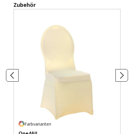
Produktgalerie überspringen
Zubehör
Farbvarianten
One4All