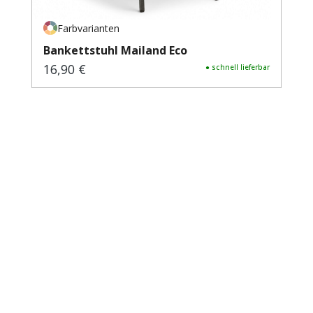
Farbvarianten
Bankettstuhl Mailand Eco
16,90 €
Regulärer Preis:
● schnell lieferbar