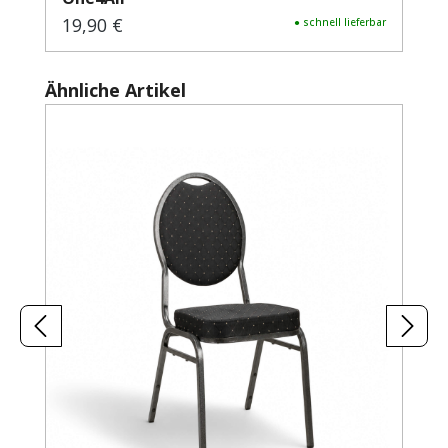
19,90 €
Regulärer Preis:
● schnell lieferbar
Produktgalerie überspringen
Ähnliche Artikel